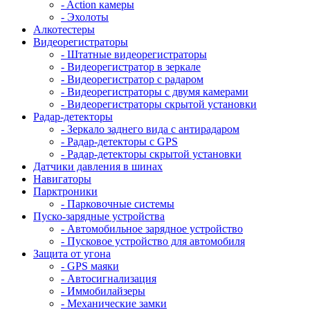
- Action камеры
- Эхолоты
Алкотестеры
Видеорегистраторы
- Штатные видеорегистраторы
- Видеорегистратор в зеркале
- Видеорегистратор с радаром
- Видеорегистраторы с двумя камерами
- Видеорегистраторы скрытой установки
Радар-детекторы
- Зеркало заднего вида с антирадаром
- Радар-детекторы с GPS
- Радар-детекторы скрытой установки
Датчики давления в шинах
Навигаторы
Парктроники
- Парковочные системы
Пуско-зарядные устройства
- Автомобильное зарядное устройство
- Пусковое устройство для автомобиля
Защита от угона
- GPS маяки
- Автосигнализация
- Иммобилайзеры
- Механические замки