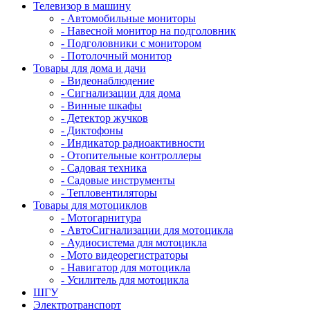
Телевизор в машину
- Автомобильные мониторы
- Навесной монитор на подголовник
- Подголовники с монитором
- Потолочный монитор
Товары для дома и дачи
- Видеонаблюдение
- Сигнализации для дома
- Винные шкафы
- Детектор жучков
- Диктофоны
- Индикатор радиоактивности
- Отопительные контроллеры
- Садовая техника
- Садовые инструменты
- Тепловентиляторы
Товары для мотоциклов
- Mотогарнитура
- АвтоСигнализации для мотоцикла
- Аудиосистема для мотоцикла
- Мото видеорегистраторы
- Навигатор для мотоцикла
- Усилитель для мотоцикла
ШГУ
Электротранспорт