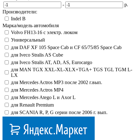
-
р.
Производители:
Indel B
Марка/модель автомобиля
Volvo FH13-16 с электр. люком
Универсальный
для DAF XF 105 Space Cab и CF 65/75/85 Space Cab
для Iveco Stralis AS Cube
для Iveco Stralis AT, AD, AS, Eurocargo
для MAN TGX XXL-XL-XLX+TGA+ TGS TGL TGM L-
LX
для Mercedes Actros MP3 после 2002 г.вып.
для Mercedes Actros MP4
для Mercedes Atego L и Axor L
для Renault Premium
для SCANIA R, P, G серии после 2006 г. вып.