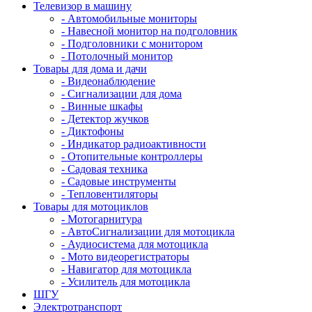
Телевизор в машину
- Автомобильные мониторы
- Навесной монитор на подголовник
- Подголовники с монитором
- Потолочный монитор
Товары для дома и дачи
- Видеонаблюдение
- Сигнализации для дома
- Винные шкафы
- Детектор жучков
- Диктофоны
- Индикатор радиоактивности
- Отопительные контроллеры
- Садовая техника
- Садовые инструменты
- Тепловентиляторы
Товары для мотоциклов
- Mотогарнитура
- АвтоСигнализации для мотоцикла
- Аудиосистема для мотоцикла
- Мото видеорегистраторы
- Навигатор для мотоцикла
- Усилитель для мотоцикла
ШГУ
Электротранспорт