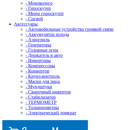
- Mоноколесо
- Гироскутер
- Мини гироскутер
- Сигвей
Аксессуары
- Автомобильные устройства громкой связи
- Аккумулятор холода
- Аэрогриль
- Генераторы
- Головные огни
- Держатель в авто
- Инверторы
- Компрессоры
- Конвертор
- Круиз-контроль
- Маски для лица
- Мундштуки
- Сварочный инвертор
- Стабилизатор
- ТЕРМОМЕТР
- Толщинометры
- Электрический домкрат