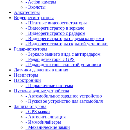
- Action камеры
- Эхолоты
Алкотестеры
Видеорегистраторы
- Штатные видеорегистраторы
- Видеорегистратор в зеркале
- Видеорегистратор с радаром
- Видеорегистраторы с двумя камерами
- Видеорегистраторы скрытой установки
Радар-детекторы
- Зеркало заднего вида с антирадаром
- Радар-детекторы с GPS
- Радар-детекторы скрытой установки
Датчики давления в шинах
Навигаторы
Парктроники
- Парковочные системы
Пуско-зарядные устройства
- Автомобильное зарядное устройство
- Пусковое устройство для автомобиля
Защита от угона
- GPS маяки
- Автосигнализация
- Иммобилайзеры
- Механические замки