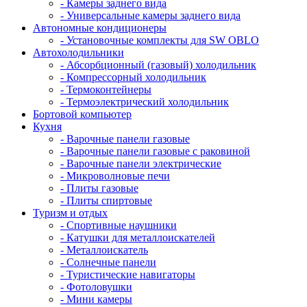
- Камеры заднего вида
- Универсальные камеры заднего вида
Автономные кондиционеры
- Установочные комплекты для SW OBLO
Автохолодильники
- Абсорбционный (газовый) холодильник
- Компрессорный холодильник
- Термоконтейнеры
- Термоэлектрический холодильник
Бортовой компьютер
Кухня
- Варочные панели газовые
- Варочные панели газовые с раковиной
- Варочные панели электрические
- Микроволновые печи
- Плиты газовые
- Плиты спиртовые
Туризм и отдых
- Cпортивные наушники
- Катушки для металлоискателей
- Металлоискатель
- Солнечные панели
- Туристические навигаторы
- Фотоловушки
- Мини камеры