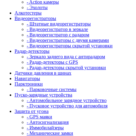
- Action камеры
- Эхолоты
Алкотестеры
Видеорегистраторы
- Штатные видеорегистраторы
- Видеорегистратор в зеркале
- Видеорегистратор с радаром
- Видеорегистраторы с двумя камерами
- Видеорегистраторы скрытой установки
Радар-детекторы
- Зеркало заднего вида с антирадаром
- Радар-детекторы с GPS
- Радар-детекторы скрытой установки
Датчики давления в шинах
Навигаторы
Парктроники
- Парковочные системы
Пуско-зарядные устройства
- Автомобильное зарядное устройство
- Пусковое устройство для автомобиля
Защита от угона
- GPS маяки
- Автосигнализация
- Иммобилайзеры
- Механические замки