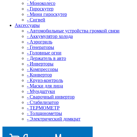
- Mоноколесо
- Гироскутер
- Мини гироскутер
- Сигвей
Аксессуары
- Автомобильные устройства громкой связи
- Аккумулятор холода
- Аэрогриль
- Генераторы
- Головные огни
- Держатель в авто
- Инверторы
- Компрессоры
- Конвертор
- Круиз-контроль
- Маски для лица
- Мундштуки
- Сварочный инвертор
- Стабилизатор
- ТЕРМОМЕТР
- Толщинометры
- Электрический домкрат