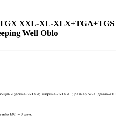
n TGX XXL-XL-XLX+TGA+TGS
eping Well Oblo
ющими (длина-560 мм; ширина-760 мм ; размер окна: длина-410 
езьба М6) – 8 штук