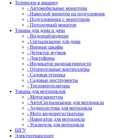
Телевизор в машину
- Автомобильные мониторы
- Навесной монитор на подголовник
- Подголовники с монитором
- Потолочный монитор
Товары для дома и дачи
- Видеонаблюдение
- Сигнализации для дома
- Винные шкафы
- Детектор жучков
- Диктофоны
- Индикатор радиоактивности
- Отопительные контроллеры
- Садовая техника
- Садовые инструменты
- Тепловентиляторы
Товары для мотоциклов
- Mотогарнитура
- АвтоСигнализации для мотоцикла
- Аудиосистема для мотоцикла
- Мото видеорегистраторы
- Навигатор для мотоцикла
- Усилитель для мотоцикла
ШГУ
Электротранспорт