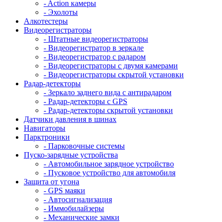
- Action камеры
- Эхолоты
Алкотестеры
Видеорегистраторы
- Штатные видеорегистраторы
- Видеорегистратор в зеркале
- Видеорегистратор с радаром
- Видеорегистраторы с двумя камерами
- Видеорегистраторы скрытой установки
Радар-детекторы
- Зеркало заднего вида с антирадаром
- Радар-детекторы с GPS
- Радар-детекторы скрытой установки
Датчики давления в шинах
Навигаторы
Парктроники
- Парковочные системы
Пуско-зарядные устройства
- Автомобильное зарядное устройство
- Пусковое устройство для автомобиля
Защита от угона
- GPS маяки
- Автосигнализация
- Иммобилайзеры
- Механические замки