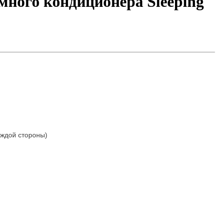
омного кондиционера Sleeping
аждой стороны)