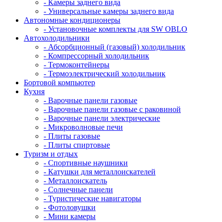
- Камеры заднего вида
- Универсальные камеры заднего вида
Автономные кондиционеры
- Установочные комплекты для SW OBLO
Автохолодильники
- Абсорбционный (газовый) холодильник
- Компрессорный холодильник
- Термоконтейнеры
- Термоэлектрический холодильник
Бортовой компьютер
Кухня
- Варочные панели газовые
- Варочные панели газовые с раковиной
- Варочные панели электрические
- Микроволновые печи
- Плиты газовые
- Плиты спиртовые
Туризм и отдых
- Cпортивные наушники
- Катушки для металлоискателей
- Металлоискатель
- Солнечные панели
- Туристические навигаторы
- Фотоловушки
- Мини камеры