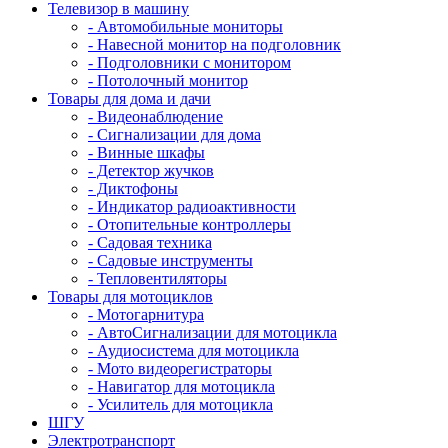
Телевизор в машину
- Автомобильные мониторы
- Навесной монитор на подголовник
- Подголовники с монитором
- Потолочный монитор
Товары для дома и дачи
- Видеонаблюдение
- Сигнализации для дома
- Винные шкафы
- Детектор жучков
- Диктофоны
- Индикатор радиоактивности
- Отопительные контроллеры
- Садовая техника
- Садовые инструменты
- Тепловентиляторы
Товары для мотоциклов
- Mотогарнитура
- АвтоСигнализации для мотоцикла
- Аудиосистема для мотоцикла
- Мото видеорегистраторы
- Навигатор для мотоцикла
- Усилитель для мотоцикла
ШГУ
Электротранспорт