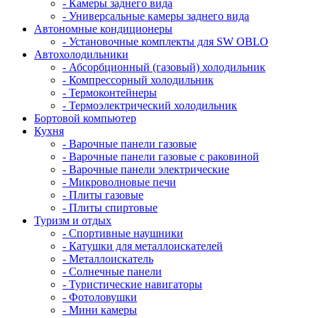
- Камеры заднего вида
- Универсальные камеры заднего вида
Автономные кондиционеры
- Установочные комплекты для SW OBLO
Автохолодильники
- Абсорбционный (газовый) холодильник
- Компрессорный холодильник
- Термоконтейнеры
- Термоэлектрический холодильник
Бортовой компьютер
Кухня
- Варочные панели газовые
- Варочные панели газовые с раковиной
- Варочные панели электрические
- Микроволновые печи
- Плиты газовые
- Плиты спиртовые
Туризм и отдых
- Cпортивные наушники
- Катушки для металлоискателей
- Металлоискатель
- Солнечные панели
- Туристические навигаторы
- Фотоловушки
- Мини камеры