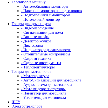
Телевизор в машину
- Автомобильные мониторы
- Навесной монитор на подголовник
- Подголовники с монитором
- Потолочный монитор
Товары для дома и дачи
- Видеонаблюдение
- Сигнализации для дома
- Винные шкафы
- Детектор жучков
- Диктофоны
- Индикатор радиоактивности
- Отопительные контроллеры
- Садовая техника
- Садовые инструменты
- Тепловентиляторы
Товары для мотоциклов
- Mотогарнитура
- АвтоСигнализации для мотоцикла
- Аудиосистема для мотоцикла
- Мото видеорегистраторы
- Навигатор для мотоцикла
- Усилитель для мотоцикла
ШГУ
Электротранспорт