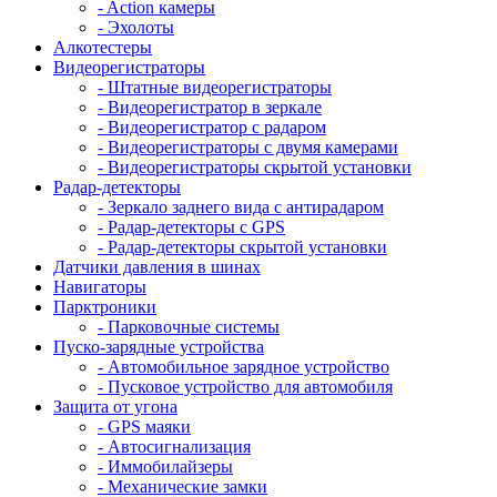
- Action камеры
- Эхолоты
Алкотестеры
Видеорегистраторы
- Штатные видеорегистраторы
- Видеорегистратор в зеркале
- Видеорегистратор с радаром
- Видеорегистраторы с двумя камерами
- Видеорегистраторы скрытой установки
Радар-детекторы
- Зеркало заднего вида с антирадаром
- Радар-детекторы с GPS
- Радар-детекторы скрытой установки
Датчики давления в шинах
Навигаторы
Парктроники
- Парковочные системы
Пуско-зарядные устройства
- Автомобильное зарядное устройство
- Пусковое устройство для автомобиля
Защита от угона
- GPS маяки
- Автосигнализация
- Иммобилайзеры
- Механические замки