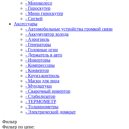
- Mоноколесо
- Гироскутер
- Мини гироскутер
- Сигвей
Аксессуары
- Автомобильные устройства громкой связи
- Аккумулятор холода
- Аэрогриль
- Генераторы
- Головные огни
- Держатель в авто
- Инверторы
- Компрессоры
- Конвертор
- Круиз-контроль
- Маски для лица
- Мундштуки
- Сварочный инвертор
- Стабилизатор
- ТЕРМОМЕТР
- Толщинометры
- Электрический домкрат
Фильтр
Фильтр по цене: