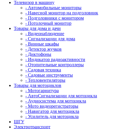
Телевизор в машину
- Автомобильные мониторы
- Навесной монитор на подголовник
- Подголовники с монитором
- Потолочный монитор
Товары для дома и дачи
- Видеонаблюдение
- Сигнализации для дома
- Винные шкафы
- Детектор жучков
- Диктофоны
- Индикатор радиоактивности
- Отопительные контроллеры
- Садовая техника
- Садовые инструменты
- Тепловентиляторы
Товары для мотоциклов
- Mотогарнитура
- АвтоСигнализации для мотоцикла
- Аудиосистема для мотоцикла
- Мото видеорегистраторы
- Навигатор для мотоцикла
- Усилитель для мотоцикла
ШГУ
Электротранспорт