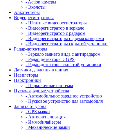
- Action камеры
- Эхолоты
Алкотестеры
Видеорегистраторы
- Штатные видеорегистраторы
- Видеорегистратор в зеркале
- Видеорегистратор с радаром
- Видеорегистраторы с двумя камерами
- Видеорегистраторы скрытой установки
Радар-детекторы
- Зеркало заднего вида с антирадаром
- Радар-детекторы с GPS
- Радар-детекторы скрытой установки
Датчики давления в шинах
Навигаторы
Парктроники
- Парковочные системы
Пуско-зарядные устройства
- Автомобильное зарядное устройство
- Пусковое устройство для автомобиля
Защита от угона
- GPS маяки
- Автосигнализация
- Иммобилайзеры
- Механические замки