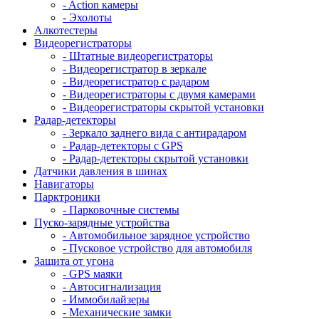
- Action камеры
- Эхолоты
Алкотестеры
Видеорегистраторы
- Штатные видеорегистраторы
- Видеорегистратор в зеркале
- Видеорегистратор с радаром
- Видеорегистраторы с двумя камерами
- Видеорегистраторы скрытой установки
Радар-детекторы
- Зеркало заднего вида с антирадаром
- Радар-детекторы с GPS
- Радар-детекторы скрытой установки
Датчики давления в шинах
Навигаторы
Парктроники
- Парковочные системы
Пуско-зарядные устройства
- Автомобильное зарядное устройство
- Пусковое устройство для автомобиля
Защита от угона
- GPS маяки
- Автосигнализация
- Иммобилайзеры
- Механические замки