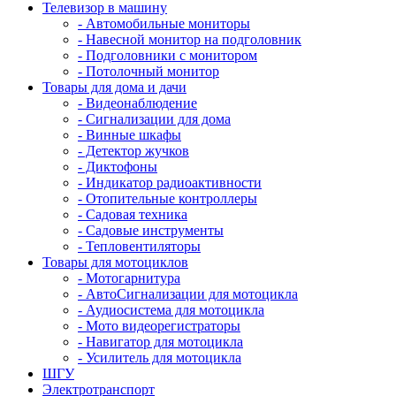
Телевизор в машину
- Автомобильные мониторы
- Навесной монитор на подголовник
- Подголовники с монитором
- Потолочный монитор
Товары для дома и дачи
- Видеонаблюдение
- Сигнализации для дома
- Винные шкафы
- Детектор жучков
- Диктофоны
- Индикатор радиоактивности
- Отопительные контроллеры
- Садовая техника
- Садовые инструменты
- Тепловентиляторы
Товары для мотоциклов
- Mотогарнитура
- АвтоСигнализации для мотоцикла
- Аудиосистема для мотоцикла
- Мото видеорегистраторы
- Навигатор для мотоцикла
- Усилитель для мотоцикла
ШГУ
Электротранспорт