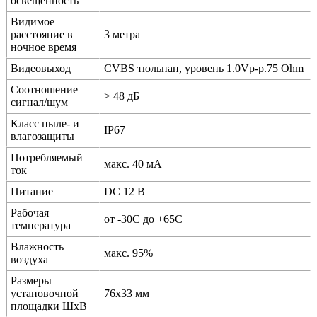
освещённость
Видимое
расстояние в
3 метра
ночное время
Видеовыход
CVBS тюльпан, уровень 1.0Vp-p.75 Ohm
Соотношение
> 48 дБ
сигнал/шум
Класс пыле- и
IP67
влагозащиты
Потребляемый
макс. 40 мА
ток
Питание
DC 12 В
Рабочая
от -30C до +65C
температура
Влажность
макс. 95%
воздуха
Размеры
установочной
76х33 мм
площадки ШхВ