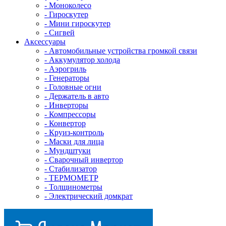
- Mоноколесо
- Гироскутер
- Мини гироскутер
- Сигвей
Аксессуары
- Автомобильные устройства громкой связи
- Аккумулятор холода
- Аэрогриль
- Генераторы
- Головные огни
- Держатель в авто
- Инверторы
- Компрессоры
- Конвертор
- Круиз-контроль
- Маски для лица
- Мундштуки
- Сварочный инвертор
- Стабилизатор
- ТЕРМОМЕТР
- Толщинометры
- Электрический домкрат