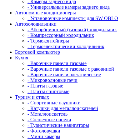
- Камеры заднего вида
- Универсальные камеры заднего вида
Автономные кондиционеры
- Установочные комплекты для SW OBLO
Автохолодильники
- Абсорбционный (газовый) холодильник
- Компрессорный холодильник
- Термоконтейнеры
- Термоэлектрический холодильник
Бортовой компьютер
Кухня
- Варочные панели газовые
- Варочные панели газовые с раковиной
- Варочные панели электрические
- Микроволновые печи
- Плиты газовые
- Плиты спиртовые
Туризм и отдых
- Cпортивные наушники
- Катушки для металлоискателей
- Металлоискатель
- Солнечные панели
- Туристические навигаторы
- Фотоловушки
- Мини камеры