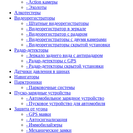
- Action камеры
- Эхолоты
Алкотестеры
Видеорегистраторы
- Штатные видеорегистраторы
- Видеорегистратор в зеркале
- Видеорегистратор с радаром
- Видеорегистраторы с двумя камерами
- Видеорегистраторы скрытой установки
Радар-детекторы
- Зеркало заднего вида с антирадаром
- Радар-детекторы с GPS
- Радар-детекторы скрытой установки
Датчики давления в шинах
Навигаторы
Парктроники
- Парковочные системы
Пуско-зарядные устройства
- Автомобильное зарядное устройство
- Пусковое устройство для автомобиля
Защита от угона
- GPS маяки
- Автосигнализация
- Иммобилайзеры
- Механические замки