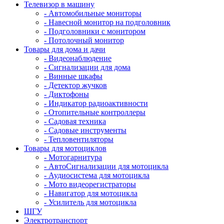
Телевизор в машину
- Автомобильные мониторы
- Навесной монитор на подголовник
- Подголовники с монитором
- Потолочный монитор
Товары для дома и дачи
- Видеонаблюдение
- Сигнализации для дома
- Винные шкафы
- Детектор жучков
- Диктофоны
- Индикатор радиоактивности
- Отопительные контроллеры
- Садовая техника
- Садовые инструменты
- Тепловентиляторы
Товары для мотоциклов
- Mотогарнитура
- АвтоСигнализации для мотоцикла
- Аудиосистема для мотоцикла
- Мото видеорегистраторы
- Навигатор для мотоцикла
- Усилитель для мотоцикла
ШГУ
Электротранспорт