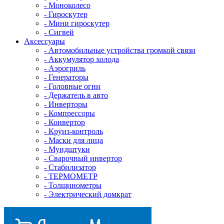
- Mоноколесо
- Гироскутер
- Мини гироскутер
- Сигвей
Аксессуары
- Автомобильные устройства громкой связи
- Аккумулятор холода
- Аэрогриль
- Генераторы
- Головные огни
- Держатель в авто
- Инверторы
- Компрессоры
- Конвертор
- Круиз-контроль
- Маски для лица
- Мундштуки
- Сварочный инвертор
- Стабилизатор
- ТЕРМОМЕТР
- Толщинометры
- Электрический домкрат