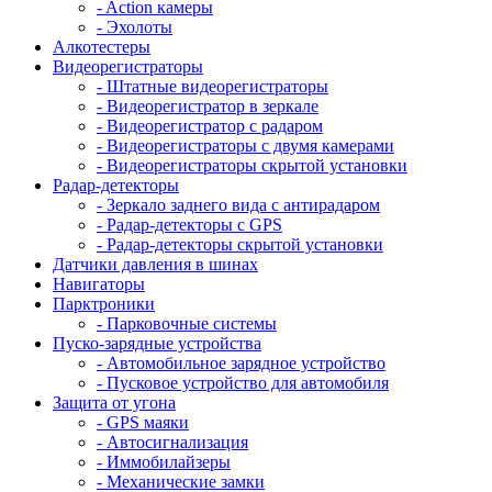
- Action камеры
- Эхолоты
Алкотестеры
Видеорегистраторы
- Штатные видеорегистраторы
- Видеорегистратор в зеркале
- Видеорегистратор с радаром
- Видеорегистраторы с двумя камерами
- Видеорегистраторы скрытой установки
Радар-детекторы
- Зеркало заднего вида с антирадаром
- Радар-детекторы с GPS
- Радар-детекторы скрытой установки
Датчики давления в шинах
Навигаторы
Парктроники
- Парковочные системы
Пуско-зарядные устройства
- Автомобильное зарядное устройство
- Пусковое устройство для автомобиля
Защита от угона
- GPS маяки
- Автосигнализация
- Иммобилайзеры
- Механические замки