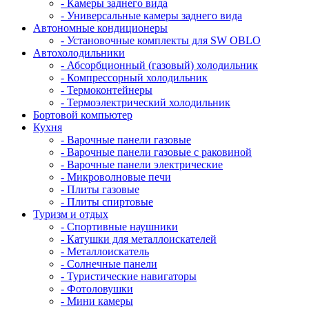
- Камеры заднего вида
- Универсальные камеры заднего вида
Автономные кондиционеры
- Установочные комплекты для SW OBLO
Автохолодильники
- Абсорбционный (газовый) холодильник
- Компрессорный холодильник
- Термоконтейнеры
- Термоэлектрический холодильник
Бортовой компьютер
Кухня
- Варочные панели газовые
- Варочные панели газовые с раковиной
- Варочные панели электрические
- Микроволновые печи
- Плиты газовые
- Плиты спиртовые
Туризм и отдых
- Cпортивные наушники
- Катушки для металлоискателей
- Металлоискатель
- Солнечные панели
- Туристические навигаторы
- Фотоловушки
- Мини камеры