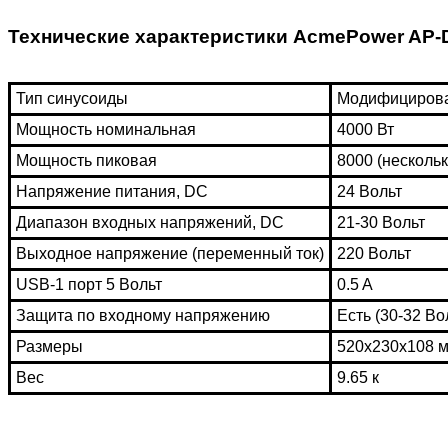
Технические характеристики AcmePower AP-
Тип синусоиды
Модифициров
Мощность номинальная
4000 Вт
Moщность пиковая
8000 (нескольк
Напряжение питания, DC
24 Вольт
Диапазон входных напряжений, DC
21-30 Вольт
Выходное напряжение (переменный ток)
220 Вольт
USB-1 порт 5 Вольт
0.5 A
Защита по входному напряжению
Есть (30-32 Во
Размеры
520х230х108 
Bec
9.65 к