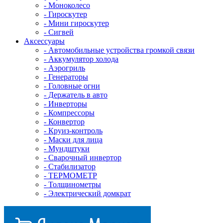
- Mоноколесо
- Гироскутер
- Мини гироскутер
- Сигвей
Аксессуары
- Автомобильные устройства громкой связи
- Аккумулятор холода
- Аэрогриль
- Генераторы
- Головные огни
- Держатель в авто
- Инверторы
- Компрессоры
- Конвертор
- Круиз-контроль
- Маски для лица
- Мундштуки
- Сварочный инвертор
- Стабилизатор
- ТЕРМОМЕТР
- Толщинометры
- Электрический домкрат