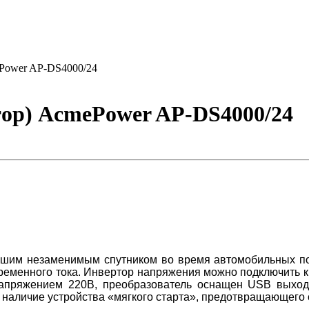
ePower AP-DS4000/24
тор) AcmePower AP-DS4000/24
ашим незаменимым спутником во время автомобильных по
ременного тока. Инвертор напряжения можно подключить к 
апряжением 220B, преобразователь оснащен USB выходо
 наличие устройства «мягкого старта», предотвращающего 