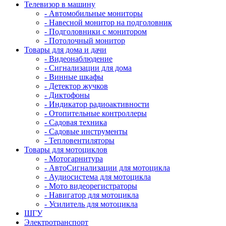
Телевизор в машину
- Автомобильные мониторы
- Навесной монитор на подголовник
- Подголовники с монитором
- Потолочный монитор
Товары для дома и дачи
- Видеонаблюдение
- Сигнализации для дома
- Винные шкафы
- Детектор жучков
- Диктофоны
- Индикатор радиоактивности
- Отопительные контроллеры
- Садовая техника
- Садовые инструменты
- Тепловентиляторы
Товары для мотоциклов
- Mотогарнитура
- АвтоСигнализации для мотоцикла
- Аудиосистема для мотоцикла
- Мото видеорегистраторы
- Навигатор для мотоцикла
- Усилитель для мотоцикла
ШГУ
Электротранспорт