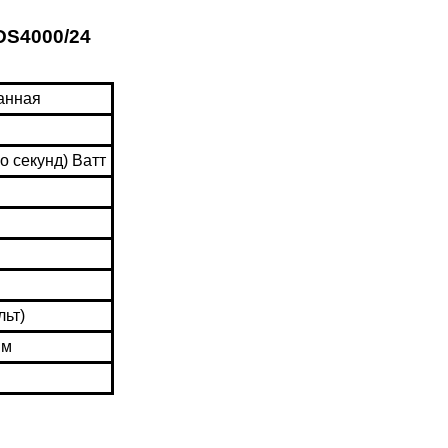
DS4000/24
анная
о секунд) Ватт
льт)
мм