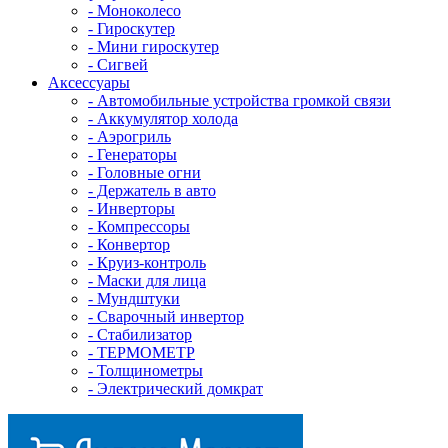
- Mоноколесо
- Гироскутер
- Мини гироскутер
- Сигвей
Аксессуары
- Автомобильные устройства громкой связи
- Аккумулятор холода
- Аэрогриль
- Генераторы
- Головные огни
- Держатель в авто
- Инверторы
- Компрессоры
- Конвертор
- Круиз-контроль
- Маски для лица
- Мундштуки
- Сварочный инвертор
- Стабилизатор
- ТЕРМОМЕТР
- Толщинометры
- Электрический домкрат