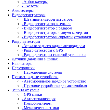
- Action камеры
- Эхолоты
Алкотестеры
Видеорегистраторы
- Штатные видеорегистраторы
- Видеорегистратор в зеркале
- Видеорегистратор с радаром
- Видеорегистраторы с двумя камерами
- Видеорегистраторы скрытой установки
Радар-детекторы
- Зеркало заднего вида с антирадаром
- Радар-детекторы с GPS
- Радар-детекторы скрытой установки
Датчики давления в шинах
Навигаторы
Парктроники
- Парковочные системы
Пуско-зарядные устройства
- Автомобильное зарядное устройство
- Пусковое устройство для автомобиля
Защита от угона
- GPS маяки
- Автосигнализация
- Иммобилайзеры
- Механические замки