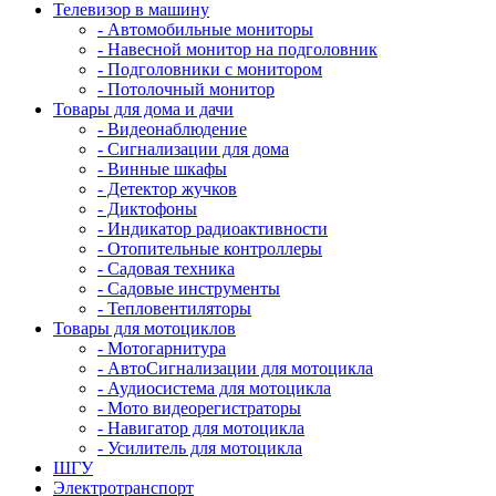
Телевизор в машину
- Автомобильные мониторы
- Навесной монитор на подголовник
- Подголовники с монитором
- Потолочный монитор
Товары для дома и дачи
- Видеонаблюдение
- Сигнализации для дома
- Винные шкафы
- Детектор жучков
- Диктофоны
- Индикатор радиоактивности
- Отопительные контроллеры
- Садовая техника
- Садовые инструменты
- Тепловентиляторы
Товары для мотоциклов
- Mотогарнитура
- АвтоСигнализации для мотоцикла
- Аудиосистема для мотоцикла
- Мото видеорегистраторы
- Навигатор для мотоцикла
- Усилитель для мотоцикла
ШГУ
Электротранспорт