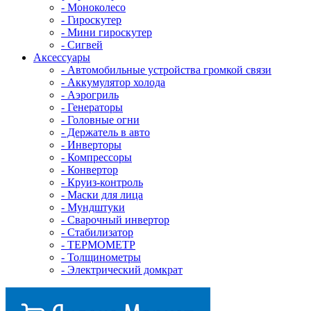
- Mоноколесо
- Гироскутер
- Мини гироскутер
- Сигвей
Аксессуары
- Автомобильные устройства громкой связи
- Аккумулятор холода
- Аэрогриль
- Генераторы
- Головные огни
- Держатель в авто
- Инверторы
- Компрессоры
- Конвертор
- Круиз-контроль
- Маски для лица
- Мундштуки
- Сварочный инвертор
- Стабилизатор
- ТЕРМОМЕТР
- Толщинометры
- Электрический домкрат