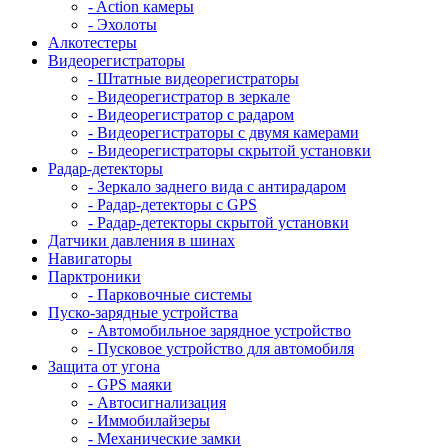
- Action камеры
- Эхолоты
Алкотестеры
Видеорегистраторы
- Штатные видеорегистраторы
- Видеорегистратор в зеркале
- Видеорегистратор с радаром
- Видеорегистраторы с двумя камерами
- Видеорегистраторы скрытой установки
Радар-детекторы
- Зеркало заднего вида с антирадаром
- Радар-детекторы с GPS
- Радар-детекторы скрытой установки
Датчики давления в шинах
Навигаторы
Парктроники
- Парковочные системы
Пуско-зарядные устройства
- Автомобильное зарядное устройство
- Пусковое устройство для автомобиля
Защита от угона
- GPS маяки
- Автосигнализация
- Иммобилайзеры
- Механические замки