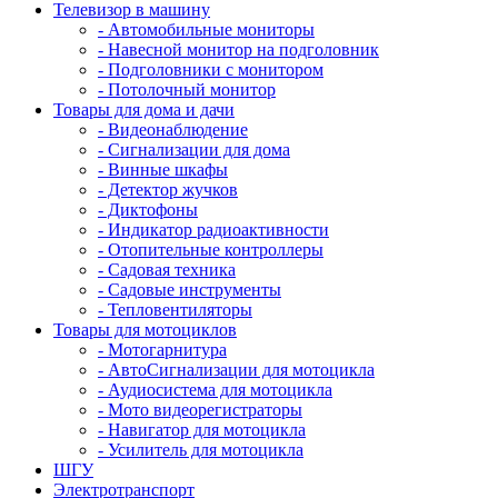
Телевизор в машину
- Автомобильные мониторы
- Навесной монитор на подголовник
- Подголовники с монитором
- Потолочный монитор
Товары для дома и дачи
- Видеонаблюдение
- Сигнализации для дома
- Винные шкафы
- Детектор жучков
- Диктофоны
- Индикатор радиоактивности
- Отопительные контроллеры
- Садовая техника
- Садовые инструменты
- Тепловентиляторы
Товары для мотоциклов
- Mотогарнитура
- АвтоСигнализации для мотоцикла
- Аудиосистема для мотоцикла
- Мото видеорегистраторы
- Навигатор для мотоцикла
- Усилитель для мотоцикла
ШГУ
Электротранспорт