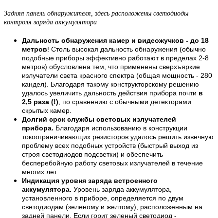
Задняя панель обнаружителя, здесь расположены светодиоды
контроля заряда аккумулятора
Дальность обнаружения камер и видеожучков - до 18
метров
! Столь высокая дальность обнаружения (обычно
подобные приборы эффективно работают в пределах 2-8
метров) обусловлена тем, что применены сверхъяркие
излучатели света красного спектра (общая мощность - 280
кандел). Благодаря такому конструкторскому решению
удалось увеличить дальность действия прибора почти
в
2,5 раза (!)
, по сравнению с обычными детекторами
скрытых камер.
Долгий срок службы световых излучателей
прибора.
Благодаря использованию в конструкции
токоограничивающих резисторов удалось решить извечную
проблему всех подобных устройств (быстрый выход из
строя светодиодов подсветки) и обеспечить
бесперебойную работу световых излучателей в течение
многих лет.
Индикация уровня заряда встроенного
аккумулятора.
Уровень заряда аккумулятора,
установленного в приборе, определяется по двум
светодиодам (зеленому и желтому), расположенным на
задней панели. Если горит зеленый светодиод -