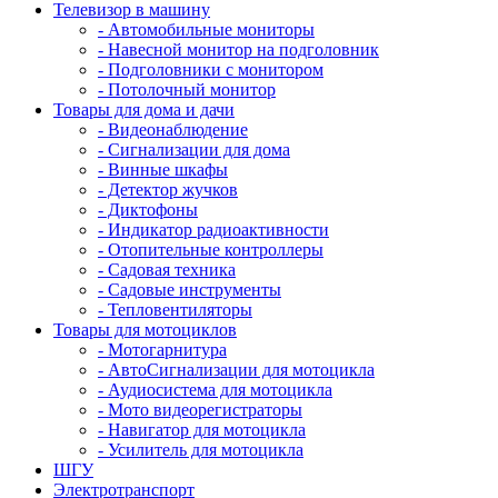
Телевизор в машину
- Автомобильные мониторы
- Навесной монитор на подголовник
- Подголовники с монитором
- Потолочный монитор
Товары для дома и дачи
- Видеонаблюдение
- Сигнализации для дома
- Винные шкафы
- Детектор жучков
- Диктофоны
- Индикатор радиоактивности
- Отопительные контроллеры
- Садовая техника
- Садовые инструменты
- Тепловентиляторы
Товары для мотоциклов
- Mотогарнитура
- АвтоСигнализации для мотоцикла
- Аудиосистема для мотоцикла
- Мото видеорегистраторы
- Навигатор для мотоцикла
- Усилитель для мотоцикла
ШГУ
Электротранспорт