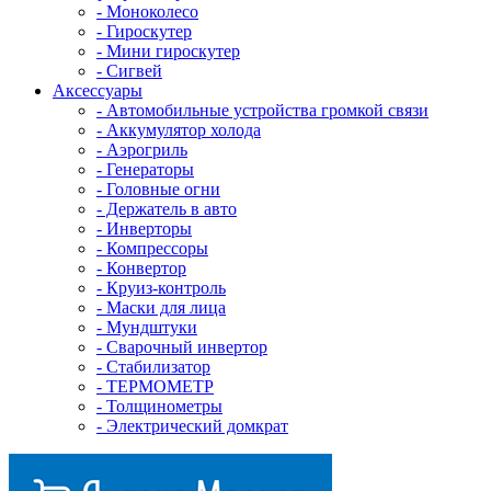
- Mоноколесо
- Гироскутер
- Мини гироскутер
- Сигвей
Аксессуары
- Автомобильные устройства громкой связи
- Аккумулятор холода
- Аэрогриль
- Генераторы
- Головные огни
- Держатель в авто
- Инверторы
- Компрессоры
- Конвертор
- Круиз-контроль
- Маски для лица
- Мундштуки
- Сварочный инвертор
- Стабилизатор
- ТЕРМОМЕТР
- Толщинометры
- Электрический домкрат