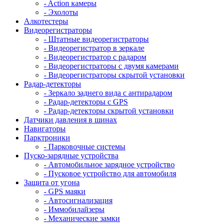
- Action камеры
- Эхолоты
Алкотестеры
Видеорегистраторы
- Штатные видеорегистраторы
- Видеорегистратор в зеркале
- Видеорегистратор с радаром
- Видеорегистраторы с двумя камерами
- Видеорегистраторы скрытой установки
Радар-детекторы
- Зеркало заднего вида с антирадаром
- Радар-детекторы с GPS
- Радар-детекторы скрытой установки
Датчики давления в шинах
Навигаторы
Парктроники
- Парковочные системы
Пуско-зарядные устройства
- Автомобильное зарядное устройство
- Пусковое устройство для автомобиля
Защита от угона
- GPS маяки
- Автосигнализация
- Иммобилайзеры
- Механические замки