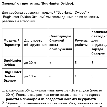
Эконом" от прототипа (BugHunter Dvideo):
Для удобства сравнения моделей "BugHunter Dvideo" и
"BugHunter Dvideo Эконом" мы свели данные по их основным
различиям в таблицу.
Количес
Светодиоды
светоди
Модель /
Дальность
ближней
Режимы
для
Параметр
обнаружения
зоны
работы
индикац
обнаружения
заряда
батареи
BugHunter
до 20 м
+
5
5
Dvideo
BugHunter
Dvideo
до 18 м
-
1
3
Эконом
Дальность обнаружения чуть меньше - 18 метров
(вместо
20 м). Реально эта разница почти незаметна, и
в процессе
работы с прибором не создается никаких неудобств
.
Убрана дополнительная подсистема обнаружения камер в