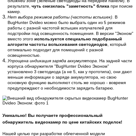
ближней зоне
(зеленые светодиоды на передней панели). В
результате,
чуть снизилась "заметность" блика
при поиске
камер.
Нет выбора режимов работы (частоты вспышек)
. В
BugHunter Dvideo можно было выбрать один из 5 режимов
работы с разной частотой вспышек излучателей для
подстройки под освещенность помещения. В версии "Эконом"
вместо этого
используется специально подобранный
алгоритм частоты вспыхивания светодиодов
, который
оптимально подходит для помещений с разной
освещенностью.
Упрощена индикация заряда аккумулятора
. На задней части
корпуса обнаружителя "BugHunter Dvideo Эконом"
установлено 3 светодиода (а не 5, как у прототипа), они дают
меньше информации о заряде аккумулятора, но свою
основную функцию выполняют столь же хорошо - вовремя
предупреждают о необходимости зарядить батарею.
Уникально! Вы получаете профессиональный
обнаружитель видеокамер по цене китайских поделок!
Нашей целью при разработке облегченной модели