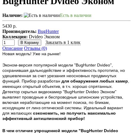
BugHunter Dvideo Эконом
Наличие:
Есть в наличии
5430 р.
Производитель:
BugHunter
Коллекция:
Dvideo Эконом
Заказать в 1 клик
В Корзину
Описание
Отзывы (0)
Новая модель! Уже на рынке!
Эконом-версия популярной модели "BugHunter Dvideo",
сохранившая дальнодействие и эффективность прототипа, но
удешевленная за счет урезания неосновных продвинутых
функций. Прибор разработан
для обнаружения любых камер
,
имеющих открытый объектив, в т.ч. хорошо спрятанных.
Детектор скрытых видеокамер "BugHunter Dvideo Эконом"
выявляет проводные и беспроводные шпионские устройства,
включая неработающие на момент поиска, по бликам,
исходящим от линз оптической системы. Идеальный вариант
для желающих
сэкономить, но получить максимально
эффективный антишпионский прибор!
В чем отличие упрощенной модели "BugHunter Dvideo