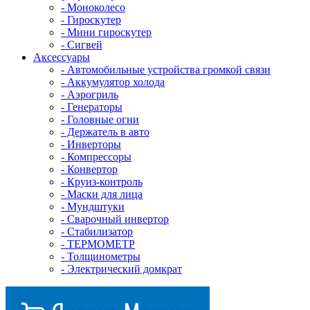
- Mоноколесо
- Гироскутер
- Мини гироскутер
- Сигвей
Аксессуары
- Автомобильные устройства громкой связи
- Аккумулятор холода
- Аэрогриль
- Генераторы
- Головные огни
- Держатель в авто
- Инверторы
- Компрессоры
- Конвертор
- Круиз-контроль
- Маски для лица
- Мундштуки
- Сварочный инвертор
- Стабилизатор
- ТЕРМОМЕТР
- Толщинометры
- Электрический домкрат