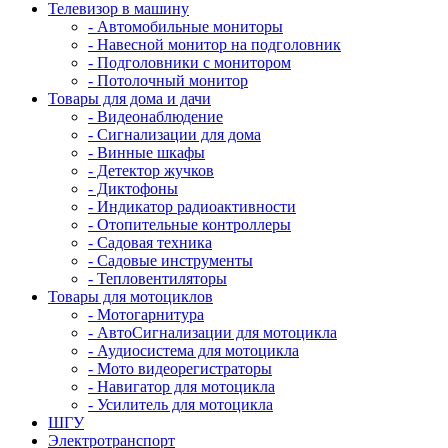
Телевизор в машину
- Автомобильные мониторы
- Навесной монитор на подголовник
- Подголовники с монитором
- Потолочный монитор
Товары для дома и дачи
- Видеонаблюдение
- Сигнализации для дома
- Винные шкафы
- Детектор жучков
- Диктофоны
- Индикатор радиоактивности
- Отопительные контроллеры
- Садовая техника
- Садовые инструменты
- Тепловентиляторы
Товары для мотоциклов
- Mотогарнитура
- АвтоСигнализации для мотоцикла
- Аудиосистема для мотоцикла
- Мото видеорегистраторы
- Навигатор для мотоцикла
- Усилитель для мотоцикла
ШГУ
Электротранспорт