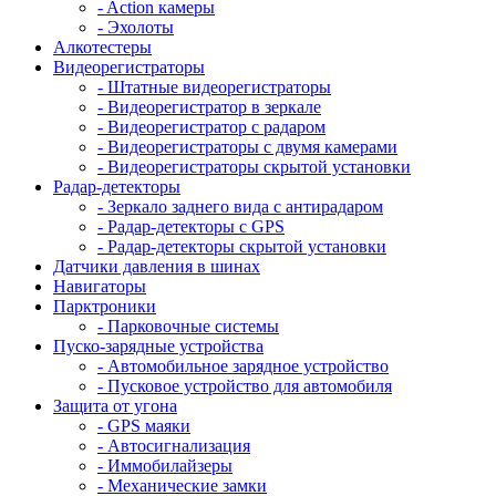
- Action камеры
- Эхолоты
Алкотестеры
Видеорегистраторы
- Штатные видеорегистраторы
- Видеорегистратор в зеркале
- Видеорегистратор с радаром
- Видеорегистраторы с двумя камерами
- Видеорегистраторы скрытой установки
Радар-детекторы
- Зеркало заднего вида с антирадаром
- Радар-детекторы с GPS
- Радар-детекторы скрытой установки
Датчики давления в шинах
Навигаторы
Парктроники
- Парковочные системы
Пуско-зарядные устройства
- Автомобильное зарядное устройство
- Пусковое устройство для автомобиля
Защита от угона
- GPS маяки
- Автосигнализация
- Иммобилайзеры
- Механические замки