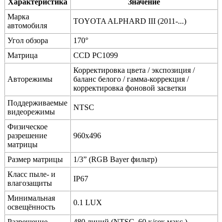
Характеристика
Значение
Марка
TOYOTA ALPHARD III (2011-...)
автомобиля
Угол обзора
170°
Матрица
CCD PC1099
Корректировка цвета / экспозиция /
Авторежимы
баланс белого / гамма-коррекция /
корректировка фоновой засветки
Поддерживаемые
NTSC
видеорежимы
Физическое
разрешение
960x496
матрицы
Размер матрицы
1/3” (RGB Bayer фильтр)
Класс пыле- и
IP67
влагозащиты
Минимальная
0.1 LUX
освещённость
Разрешение
480 линий (NTSC, 60 к/сек макс.)