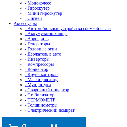
- Mоноколесо
- Гироскутер
- Мини гироскутер
- Сигвей
Аксессуары
- Автомобильные устройства громкой связи
- Аккумулятор холода
- Аэрогриль
- Генераторы
- Головные огни
- Держатель в авто
- Инверторы
- Компрессоры
- Конвертор
- Круиз-контроль
- Маски для лица
- Мундштуки
- Сварочный инвертор
- Стабилизатор
- ТЕРМОМЕТР
- Толщинометры
- Электрический домкрат