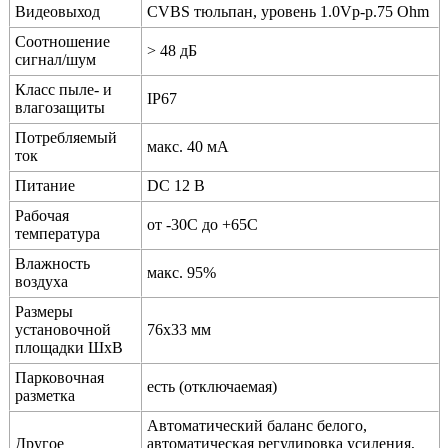
Видеовыход
CVBS тюльпан, уровень 1.0Vp-p.75 Ohm
Соотношение
> 48 дБ
сигнал/шум
Класс пыле- и
IP67
влагозащиты
Потребляемый
макс. 40 мА
ток
Питание
DC 12 В
Рабочая
от -30C до +65C
температура
Влажность
макс. 95%
воздуха
Размеры
установочной
76х33 мм
площадки ШхВ
Парковочная
есть (отключаемая)
разметка
Автоматический баланс белого,
Другое
автоматическая регулировка усиления,