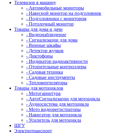
Телевизор в машину
- Автомобильные мониторы
- Навесной монитор на подголовник
- Подголовники с монитором
- Потолочный монитор
Товары для дома и дачи
- Видеонаблюдение
- Сигнализации для дома
- Винные шкафы
- Детектор жучков
- Диктофоны
- Индикатор радиоактивности
- Отопительные контроллеры
- Садовая техника
- Садовые инструменты
- Тепловентиляторы
Товары для мотоциклов
- Mотогарнитура
- АвтоСигнализации для мотоцикла
- Аудиосистема для мотоцикла
- Мото видеорегистраторы
- Навигатор для мотоцикла
- Усилитель для мотоцикла
ШГУ
Электротранспорт