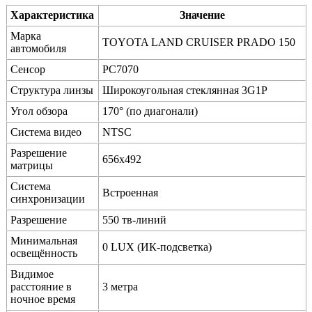
Характеристика
Значение
Марка
TOYOTA LAND CRUISER PRADO 150
автомобиля
Сенсор
PC7070
Структура линзы
Широкоугольная стеклянная 3G1P
Угол обзора
170° (по диагонали)
Система видео
NTSC
Разрешение
656x492
матрицы
Система
Встроенная
синхронизации
Разрешение
550 тв-линий
Минимальная
0 LUX (ИК-подсветка)
освещённость
Видимое
расстояние в
3 метра
ночное время