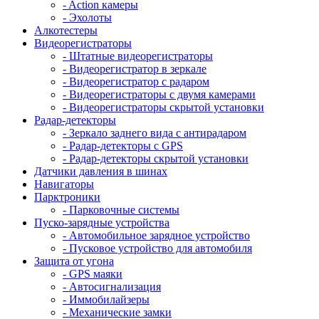
- Action камеры
- Эхолоты
Алкотестеры
Видеорегистраторы
- Штатные видеорегистраторы
- Видеорегистратор в зеркале
- Видеорегистратор с радаром
- Видеорегистраторы с двумя камерами
- Видеорегистраторы скрытой установки
Радар-детекторы
- Зеркало заднего вида с антирадаром
- Радар-детекторы с GPS
- Радар-детекторы скрытой установки
Датчики давления в шинах
Навигаторы
Парктроники
- Парковочные системы
Пуско-зарядные устройства
- Автомобильное зарядное устройство
- Пусковое устройство для автомобиля
Защита от угона
- GPS маяки
- Автосигнализация
- Иммобилайзеры
- Механические замки