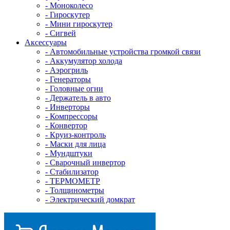
- Mоноколесо
- Гироскутер
- Мини гироскутер
- Сигвей
Аксессуары
- Автомобильные устройства громкой связи
- Аккумулятор холода
- Аэрогриль
- Генераторы
- Головные огни
- Держатель в авто
- Инверторы
- Компрессоры
- Конвертор
- Круиз-контроль
- Маски для лица
- Мундштуки
- Сварочный инвертор
- Стабилизатор
- ТЕРМОМЕТР
- Толщинометры
- Электрический домкрат