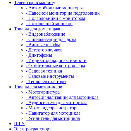
Телевизор в машину
- Автомобильные мониторы
- Навесной монитор на подголовник
- Подголовники с монитором
- Потолочный монитор
Товары для дома и дачи
- Видеонаблюдение
- Сигнализации для дома
- Винные шкафы
- Детектор жучков
- Диктофоны
- Индикатор радиоактивности
- Отопительные контроллеры
- Садовая техника
- Садовые инструменты
- Тепловентиляторы
Товары для мотоциклов
- Mотогарнитура
- АвтоСигнализации для мотоцикла
- Аудиосистема для мотоцикла
- Мото видеорегистраторы
- Навигатор для мотоцикла
- Усилитель для мотоцикла
ШГУ
Электротранспорт