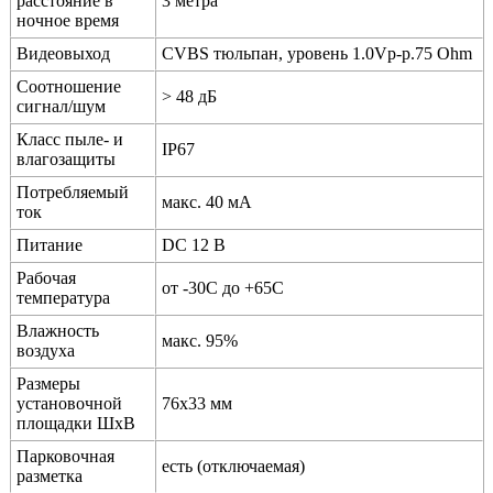
расстояние в
3 метра
ночное время
Видеовыход
CVBS тюльпан, уровень 1.0Vp-p.75 Ohm
Соотношение
> 48 дБ
сигнал/шум
Класс пыле- и
IP67
влагозащиты
Потребляемый
макс. 40 мА
ток
Питание
DC 12 В
Рабочая
от -30C до +65C
температура
Влажность
макс. 95%
воздуха
Размеры
установочной
76х33 мм
площадки ШхВ
Парковочная
есть (отключаемая)
разметка