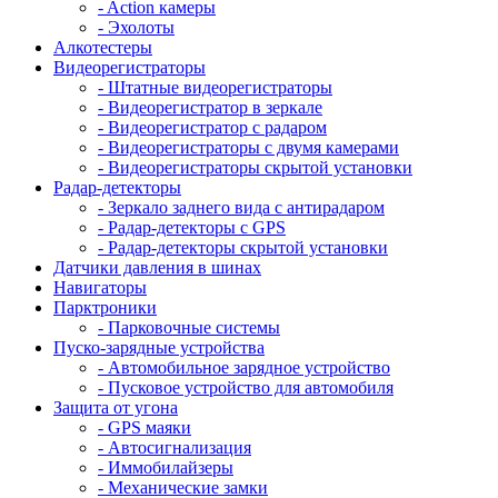
- Action камеры
- Эхолоты
Алкотестеры
Видеорегистраторы
- Штатные видеорегистраторы
- Видеорегистратор в зеркале
- Видеорегистратор с радаром
- Видеорегистраторы с двумя камерами
- Видеорегистраторы скрытой установки
Радар-детекторы
- Зеркало заднего вида с антирадаром
- Радар-детекторы с GPS
- Радар-детекторы скрытой установки
Датчики давления в шинах
Навигаторы
Парктроники
- Парковочные системы
Пуско-зарядные устройства
- Автомобильное зарядное устройство
- Пусковое устройство для автомобиля
Защита от угона
- GPS маяки
- Автосигнализация
- Иммобилайзеры
- Механические замки