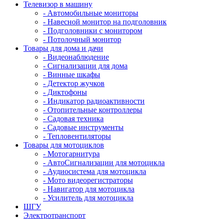
Телевизор в машину
- Автомобильные мониторы
- Навесной монитор на подголовник
- Подголовники с монитором
- Потолочный монитор
Товары для дома и дачи
- Видеонаблюдение
- Сигнализации для дома
- Винные шкафы
- Детектор жучков
- Диктофоны
- Индикатор радиоактивности
- Отопительные контроллеры
- Садовая техника
- Садовые инструменты
- Тепловентиляторы
Товары для мотоциклов
- Mотогарнитура
- АвтоСигнализации для мотоцикла
- Аудиосистема для мотоцикла
- Мото видеорегистраторы
- Навигатор для мотоцикла
- Усилитель для мотоцикла
ШГУ
Электротранспорт