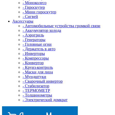
- Mоноколесо
- Гироскутер
- Мини гироскутер
- Сигвей
Аксессуары
- Автомобильные устройства громкой связи
- Аккумулятор холода
- Аэрогриль
- Генераторы
- Головные огни
- Держатель в авто
- Инверторы
- Компрессоры
- Конвертор
- Круиз-контроль
- Маски для лица
- Мундштуки
- Сварочный инвертор
- Стабилизатор
- ТЕРМОМЕТР
- Толщинометры
- Электрический домкрат