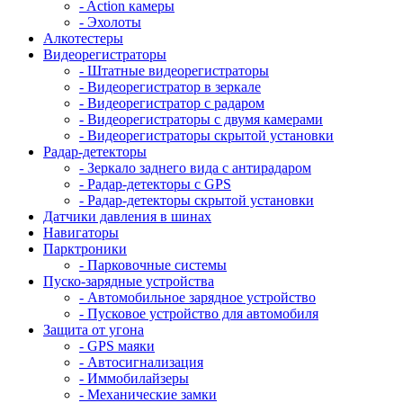
- Action камеры
- Эхолоты
Алкотестеры
Видеорегистраторы
- Штатные видеорегистраторы
- Видеорегистратор в зеркале
- Видеорегистратор с радаром
- Видеорегистраторы с двумя камерами
- Видеорегистраторы скрытой установки
Радар-детекторы
- Зеркало заднего вида с антирадаром
- Радар-детекторы с GPS
- Радар-детекторы скрытой установки
Датчики давления в шинах
Навигаторы
Парктроники
- Парковочные системы
Пуско-зарядные устройства
- Автомобильное зарядное устройство
- Пусковое устройство для автомобиля
Защита от угона
- GPS маяки
- Автосигнализация
- Иммобилайзеры
- Механические замки