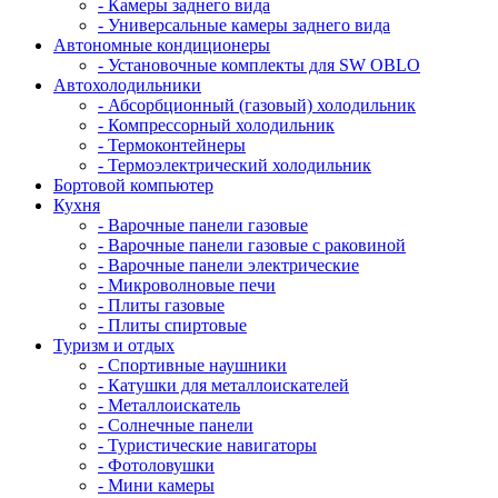
- Камеры заднего вида
- Универсальные камеры заднего вида
Автономные кондиционеры
- Установочные комплекты для SW OBLO
Автохолодильники
- Абсорбционный (газовый) холодильник
- Компрессорный холодильник
- Термоконтейнеры
- Термоэлектрический холодильник
Бортовой компьютер
Кухня
- Варочные панели газовые
- Варочные панели газовые с раковиной
- Варочные панели электрические
- Микроволновые печи
- Плиты газовые
- Плиты спиртовые
Туризм и отдых
- Cпортивные наушники
- Катушки для металлоискателей
- Металлоискатель
- Солнечные панели
- Туристические навигаторы
- Фотоловушки
- Мини камеры