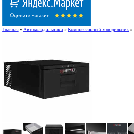
Главная
»
Автохолодильники
»
Компрессорный холодильник
» 