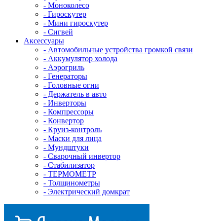
- Mоноколесо
- Гироскутер
- Мини гироскутер
- Сигвей
Аксессуары
- Автомобильные устройства громкой связи
- Аккумулятор холода
- Аэрогриль
- Генераторы
- Головные огни
- Держатель в авто
- Инверторы
- Компрессоры
- Конвертор
- Круиз-контроль
- Маски для лица
- Мундштуки
- Сварочный инвертор
- Стабилизатор
- ТЕРМОМЕТР
- Толщинометры
- Электрический домкрат