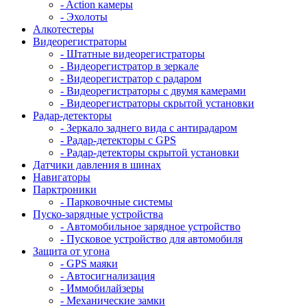
- Action камеры
- Эхолоты
Алкотестеры
Видеорегистраторы
- Штатные видеорегистраторы
- Видеорегистратор в зеркале
- Видеорегистратор с радаром
- Видеорегистраторы с двумя камерами
- Видеорегистраторы скрытой установки
Радар-детекторы
- Зеркало заднего вида с антирадаром
- Радар-детекторы с GPS
- Радар-детекторы скрытой установки
Датчики давления в шинах
Навигаторы
Парктроники
- Парковочные системы
Пуско-зарядные устройства
- Автомобильное зарядное устройство
- Пусковое устройство для автомобиля
Защита от угона
- GPS маяки
- Автосигнализация
- Иммобилайзеры
- Механические замки