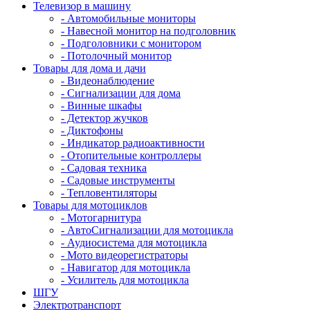
Телевизор в машину
- Автомобильные мониторы
- Навесной монитор на подголовник
- Подголовники с монитором
- Потолочный монитор
Товары для дома и дачи
- Видеонаблюдение
- Сигнализации для дома
- Винные шкафы
- Детектор жучков
- Диктофоны
- Индикатор радиоактивности
- Отопительные контроллеры
- Садовая техника
- Садовые инструменты
- Тепловентиляторы
Товары для мотоциклов
- Mотогарнитура
- АвтоСигнализации для мотоцикла
- Аудиосистема для мотоцикла
- Мото видеорегистраторы
- Навигатор для мотоцикла
- Усилитель для мотоцикла
ШГУ
Электротранспорт