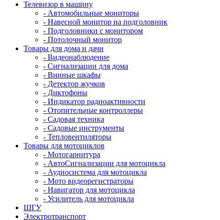
Телевизор в машину
- Автомобильные мониторы
- Навесной монитор на подголовник
- Подголовники с монитором
- Потолочный монитор
Товары для дома и дачи
- Видеонаблюдение
- Сигнализации для дома
- Винные шкафы
- Детектор жучков
- Диктофоны
- Индикатор радиоактивности
- Отопительные контроллеры
- Садовая техника
- Садовые инструменты
- Тепловентиляторы
Товары для мотоциклов
- Mотогарнитура
- АвтоСигнализации для мотоцикла
- Аудиосистема для мотоцикла
- Мото видеорегистраторы
- Навигатор для мотоцикла
- Усилитель для мотоцикла
ШГУ
Электротранспорт