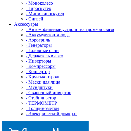
- Mоноколесо
- Гироскутер
- Мини гироскутер
- Сигвей
Аксессуары
- Автомобильные устройства громкой связи
- Аккумулятор холода
- Аэрогриль
- Генераторы
- Головные огни
- Держатель в авто
- Инверторы
- Компрессоры
- Конвертор
- Круиз-контроль
- Маски для лица
- Мундштуки
- Сварочный инвертор
- Стабилизатор
- ТЕРМОМЕТР
- Толщинометры
- Электрический домкрат