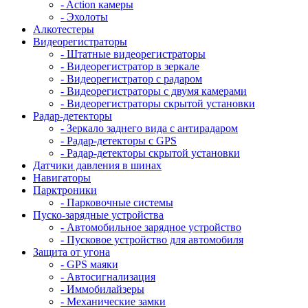
- Action камеры
- Эхолоты
Алкотестеры
Видеорегистраторы
- Штатные видеорегистраторы
- Видеорегистратор в зеркале
- Видеорегистратор с радаром
- Видеорегистраторы с двумя камерами
- Видеорегистраторы скрытой установки
Радар-детекторы
- Зеркало заднего вида с антирадаром
- Радар-детекторы с GPS
- Радар-детекторы скрытой установки
Датчики давления в шинах
Навигаторы
Парктроники
- Парковочные системы
Пуско-зарядные устройства
- Автомобильное зарядное устройство
- Пусковое устройство для автомобиля
Защита от угона
- GPS маяки
- Автосигнализация
- Иммобилайзеры
- Механические замки