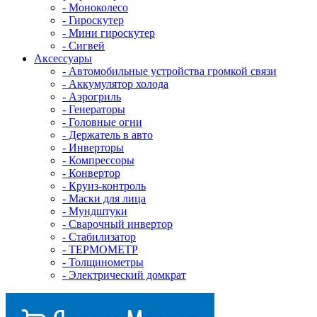
- Mоноколесо
- Гироскутер
- Мини гироскутер
- Сигвей
Аксессуары
- Автомобильные устройства громкой связи
- Аккумулятор холода
- Аэрогриль
- Генераторы
- Головные огни
- Держатель в авто
- Инверторы
- Компрессоры
- Конвертор
- Круиз-контроль
- Маски для лица
- Мундштуки
- Сварочный инвертор
- Стабилизатор
- ТЕРМОМЕТР
- Толщинометры
- Электрический домкрат