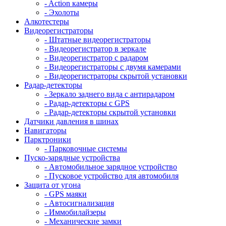
- Action камеры
- Эхолоты
Алкотестеры
Видеорегистраторы
- Штатные видеорегистраторы
- Видеорегистратор в зеркале
- Видеорегистратор с радаром
- Видеорегистраторы с двумя камерами
- Видеорегистраторы скрытой установки
Радар-детекторы
- Зеркало заднего вида с антирадаром
- Радар-детекторы с GPS
- Радар-детекторы скрытой установки
Датчики давления в шинах
Навигаторы
Парктроники
- Парковочные системы
Пуско-зарядные устройства
- Автомобильное зарядное устройство
- Пусковое устройство для автомобиля
Защита от угона
- GPS маяки
- Автосигнализация
- Иммобилайзеры
- Механические замки