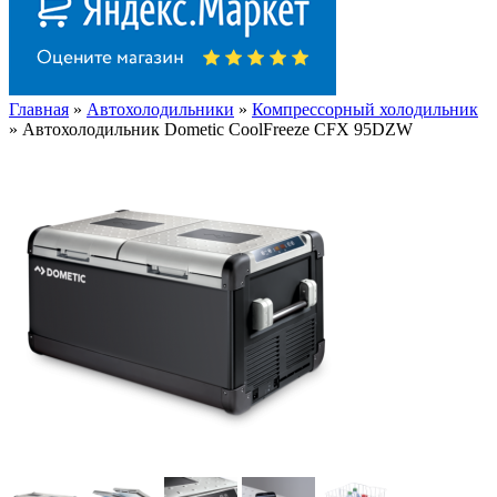
Главная
»
Автохолодильники
»
Компрессорный холодильник
» Автохолодильник Dometic CoolFreeze CFX 95DZW