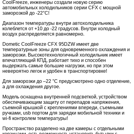
CoolFreeze, инженеры создали новую серию
автомобильных холодильников серии CFX с мощной
заморозкой до -22°С!
Диапазон температуры внутри автохолодильника
колеблется от +10 до -22 градусов. Внутри холодный
воздух распределяется равномерно.
Dometic CoolFreeze CFX 95DZW имеет две
температурные зоны для одновременного охлаждения и
заморозки. Высокотехнологичный холодильник имеет
впечатляющий КПД, работает тихо и способен
выдержать самые большие нагрузки, но при этом
невероятно легок и удобен в транспортировке!
Для заморозки до –22 °C предусмотрено одно отделение,
а для охлаждения другое.
Модель оснащена внутренней подсветкой, устройством
обеспечивающим защиту от перепадов напряжения,
съемной крышкой с креплениями впереди, съемными
ручками, usb портом для зарядки мобильной техники и
wi-fi контролем температуры!
Пространство разделено на две камеры с отдельными
корзинами, есть возможность установить бутылки с