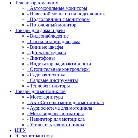
Телевизор в машину
- Автомобильные мониторы
- Навесной монитор на подголовник
- Подголовники с монитором
- Потолочный монитор
Товары для дома и дачи
- Видеонаблюдение
- Сигнализации для дома
- Винные шкафы
- Детектор жучков
- Диктофоны
- Индикатор радиоактивности
- Отопительные контроллеры
- Садовая техника
- Садовые инструменты
- Тепловентиляторы
Товары для мотоциклов
- Mотогарнитура
- АвтоСигнализации для мотоцикла
- Аудиосистема для мотоцикла
- Мото видеорегистраторы
- Навигатор для мотоцикла
- Усилитель для мотоцикла
ШГУ
Электротранспорт