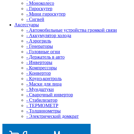
- Mоноколесо
- Гироскутер
- Мини гироскутер
- Сигвей
Аксессуары
- Автомобильные устройства громкой связи
- Аккумулятор холода
- Аэрогриль
- Генераторы
- Головные огни
- Держатель в авто
- Инверторы
- Компрессоры
- Конвертор
- Круиз-контроль
- Маски для лица
- Мундштуки
- Сварочный инвертор
- Стабилизатор
- ТЕРМОМЕТР
- Толщинометры
- Электрический домкрат