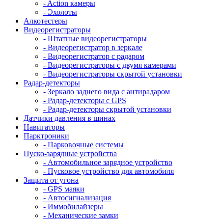
- Action камеры
- Эхолоты
Алкотестеры
Видеорегистраторы
- Штатные видеорегистраторы
- Видеорегистратор в зеркале
- Видеорегистратор с радаром
- Видеорегистраторы с двумя камерами
- Видеорегистраторы скрытой установки
Радар-детекторы
- Зеркало заднего вида с антирадаром
- Радар-детекторы с GPS
- Радар-детекторы скрытой установки
Датчики давления в шинах
Навигаторы
Парктроники
- Парковочные системы
Пуско-зарядные устройства
- Автомобильное зарядное устройство
- Пусковое устройство для автомобиля
Защита от угона
- GPS маяки
- Автосигнализация
- Иммобилайзеры
- Механические замки