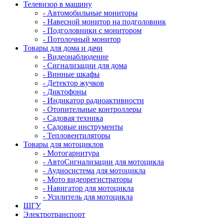
Телевизор в машину
- Автомобильные мониторы
- Навесной монитор на подголовник
- Подголовники с монитором
- Потолочный монитор
Товары для дома и дачи
- Видеонаблюдение
- Сигнализации для дома
- Винные шкафы
- Детектор жучков
- Диктофоны
- Индикатор радиоактивности
- Отопительные контроллеры
- Садовая техника
- Садовые инструменты
- Тепловентиляторы
Товары для мотоциклов
- Mотогарнитура
- АвтоСигнализации для мотоцикла
- Аудиосистема для мотоцикла
- Мото видеорегистраторы
- Навигатор для мотоцикла
- Усилитель для мотоцикла
ШГУ
Электротранспорт