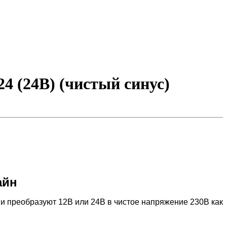
4 (24В) (чистый синус)
айн
 преобразуют 12В или 24В в чистое напряжение 230В как