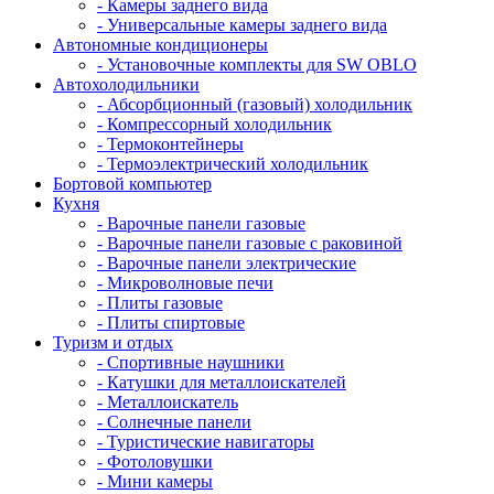
- Камеры заднего вида
- Универсальные камеры заднего вида
Автономные кондиционеры
- Установочные комплекты для SW OBLO
Автохолодильники
- Абсорбционный (газовый) холодильник
- Компрессорный холодильник
- Термоконтейнеры
- Термоэлектрический холодильник
Бортовой компьютер
Кухня
- Варочные панели газовые
- Варочные панели газовые с раковиной
- Варочные панели электрические
- Микроволновые печи
- Плиты газовые
- Плиты спиртовые
Туризм и отдых
- Cпортивные наушники
- Катушки для металлоискателей
- Металлоискатель
- Солнечные панели
- Туристические навигаторы
- Фотоловушки
- Мини камеры