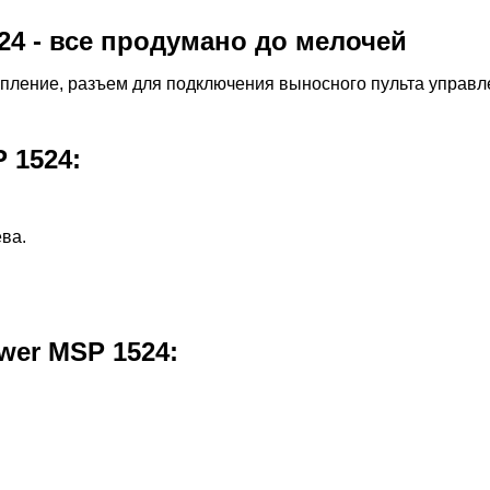
4 - все продумано до мелочей
епление, разъем для подключения выносного пульта управл
 1524:
ва.
er MSP 1524: