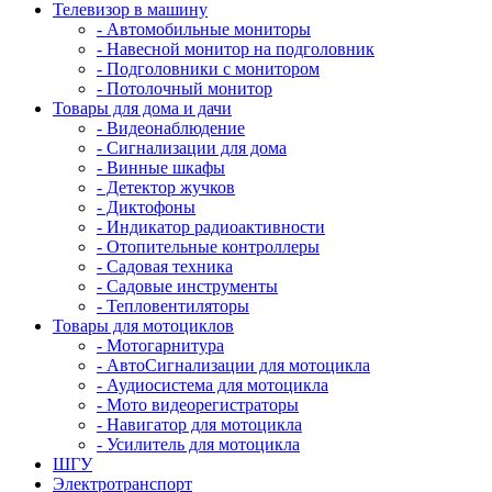
Телевизор в машину
- Автомобильные мониторы
- Навесной монитор на подголовник
- Подголовники с монитором
- Потолочный монитор
Товары для дома и дачи
- Видеонаблюдение
- Сигнализации для дома
- Винные шкафы
- Детектор жучков
- Диктофоны
- Индикатор радиоактивности
- Отопительные контроллеры
- Садовая техника
- Садовые инструменты
- Тепловентиляторы
Товары для мотоциклов
- Mотогарнитура
- АвтоСигнализации для мотоцикла
- Аудиосистема для мотоцикла
- Мото видеорегистраторы
- Навигатор для мотоцикла
- Усилитель для мотоцикла
ШГУ
Электротранспорт