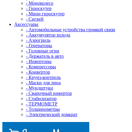
- Mоноколесо
- Гироскутер
- Мини гироскутер
- Сигвей
Аксессуары
- Автомобильные устройства громкой связи
- Аккумулятор холода
- Аэрогриль
- Генераторы
- Головные огни
- Держатель в авто
- Инверторы
- Компрессоры
- Конвертор
- Круиз-контроль
- Маски для лица
- Мундштуки
- Сварочный инвертор
- Стабилизатор
- ТЕРМОМЕТР
- Толщинометры
- Электрический домкрат