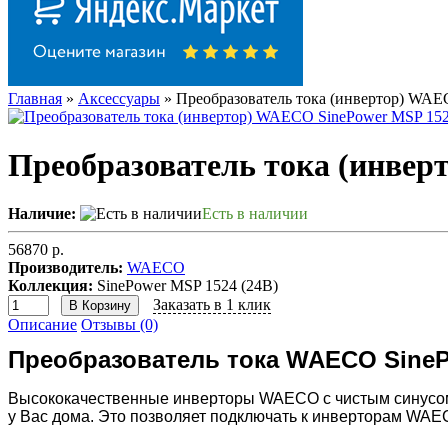
Главная
»
Аксессуары
» Преобразователь тока (инвертор) WAE
Преобразователь тока (инвер
Наличие:
Есть в наличии
56870 р.
Производитель:
WAECO
Коллекция:
SinePower MSP 1524 (24В)
Заказать в 1 клик
В Корзину
Описание
Отзывы (0)
Преобразователь тока WAECO SineP
Высококачественные инверторы WAECO с чистым синусом 
у Вас дома. Это позволяет подключать к инверторам WAE