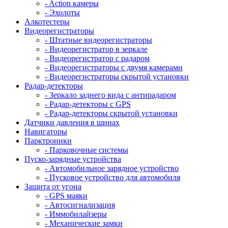
- Action камеры
- Эхолоты
Алкотестеры
Видеорегистраторы
- Штатные видеорегистраторы
- Видеорегистратор в зеркале
- Видеорегистратор с радаром
- Видеорегистраторы с двумя камерами
- Видеорегистраторы скрытой установки
Радар-детекторы
- Зеркало заднего вида с антирадаром
- Радар-детекторы с GPS
- Радар-детекторы скрытой установки
Датчики давления в шинах
Навигаторы
Парктроники
- Парковочные системы
Пуско-зарядные устройства
- Автомобильное зарядное устройство
- Пусковое устройство для автомобиля
Защита от угона
- GPS маяки
- Автосигнализация
- Иммобилайзеры
- Механические замки