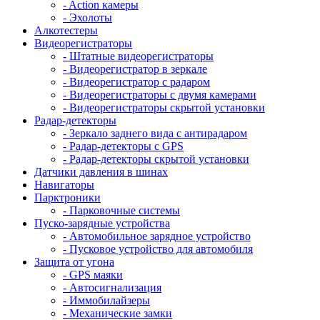
- Action камеры
- Эхолоты
Алкотестеры
Видеорегистраторы
- Штатные видеорегистраторы
- Видеорегистратор в зеркале
- Видеорегистратор с радаром
- Видеорегистраторы с двумя камерами
- Видеорегистраторы скрытой установки
Радар-детекторы
- Зеркало заднего вида с антирадаром
- Радар-детекторы с GPS
- Радар-детекторы скрытой установки
Датчики давления в шинах
Навигаторы
Парктроники
- Парковочные системы
Пуско-зарядные устройства
- Автомобильное зарядное устройство
- Пусковое устройство для автомобиля
Защита от угона
- GPS маяки
- Автосигнализация
- Иммобилайзеры
- Механические замки