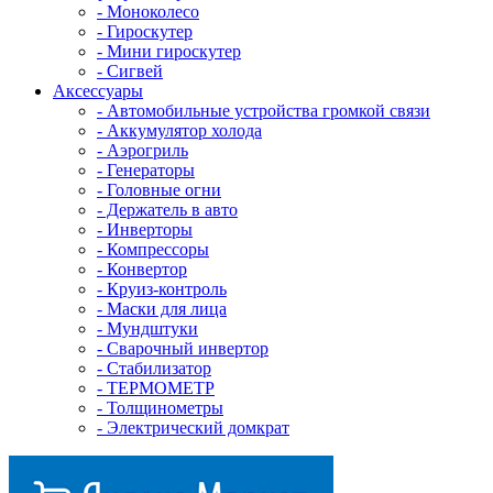
- Mоноколесо
- Гироскутер
- Мини гироскутер
- Сигвей
Аксессуары
- Автомобильные устройства громкой связи
- Аккумулятор холода
- Аэрогриль
- Генераторы
- Головные огни
- Держатель в авто
- Инверторы
- Компрессоры
- Конвертор
- Круиз-контроль
- Маски для лица
- Мундштуки
- Сварочный инвертор
- Стабилизатор
- ТЕРМОМЕТР
- Толщинометры
- Электрический домкрат