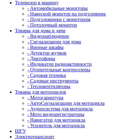
Телевизор в машину
- Автомобильные мониторы
- Навесной монитор на подголовник
- Подголовники с монитором
- Потолочный монитор
Товары для дома и дачи
- Видеонаблюдение
- Сигнализации для дома
- Винные шкафы
- Детектор жучков
- Диктофоны
- Индикатор радиоактивности
- Отопительные контроллеры
- Садовая техника
- Садовые инструменты
- Тепловентиляторы
Товары для мотоциклов
- Mотогарнитура
- АвтоСигнализации для мотоцикла
- Аудиосистема для мотоцикла
- Мото видеорегистраторы
- Навигатор для мотоцикла
- Усилитель для мотоцикла
ШГУ
Электротранспорт