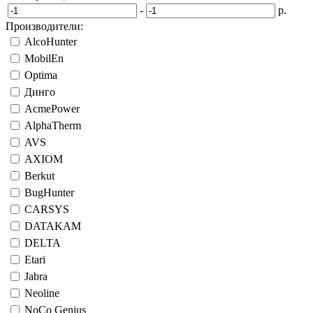
-
р.
Производители:
AlcoHunter
MobilEn
Optima
Динго
AcmePower
AlphaTherm
AVS
AXIOM
Berkut
BugHunter
CARSYS
DATAKAM
DELTA
Etari
Jabra
Neоline
NoCo Genius