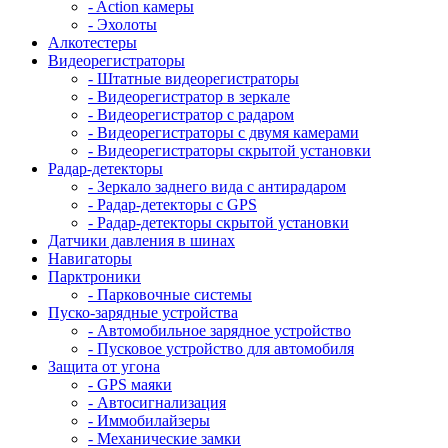
- Action камеры
- Эхолоты
Алкотестеры
Видеорегистраторы
- Штатные видеорегистраторы
- Видеорегистратор в зеркале
- Видеорегистратор с радаром
- Видеорегистраторы с двумя камерами
- Видеорегистраторы скрытой установки
Радар-детекторы
- Зеркало заднего вида с антирадаром
- Радар-детекторы с GPS
- Радар-детекторы скрытой установки
Датчики давления в шинах
Навигаторы
Парктроники
- Парковочные системы
Пуско-зарядные устройства
- Автомобильное зарядное устройство
- Пусковое устройство для автомобиля
Защита от угона
- GPS маяки
- Автосигнализация
- Иммобилайзеры
- Механические замки