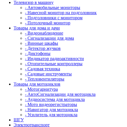
Телевизор в машину
- Автомобильные мониторы
- Навесной монитор на подголовник
- Подголовники с монитором
- Потолочный монитор
Товары для дома и дачи
- Видеонаблюдение
- Сигнализации для дома
- Винные шкафы
- Детектор жучков
- Диктофоны
- Индикатор радиоактивности
- Отопительные контроллеры
- Садовая техника
- Садовые инструменты
- Тепловентиляторы
Товары для мотоциклов
- Mотогарнитура
- АвтоСигнализации для мотоцикла
- Аудиосистема для мотоцикла
- Мото видеорегистраторы
- Навигатор для мотоцикла
- Усилитель для мотоцикла
ШГУ
Электротранспорт