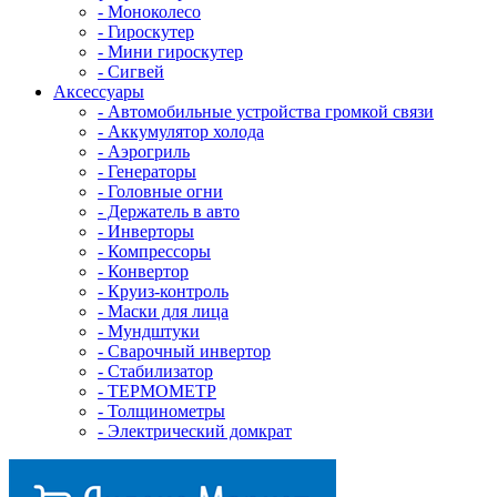
- Mоноколесо
- Гироскутер
- Мини гироскутер
- Сигвей
Аксессуары
- Автомобильные устройства громкой связи
- Аккумулятор холода
- Аэрогриль
- Генераторы
- Головные огни
- Держатель в авто
- Инверторы
- Компрессоры
- Конвертор
- Круиз-контроль
- Маски для лица
- Мундштуки
- Сварочный инвертор
- Стабилизатор
- ТЕРМОМЕТР
- Толщинометры
- Электрический домкрат