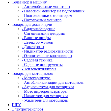
Телевизор в машину
- Автомобильные мониторы
- Навесной монитор на подголовник
- Подголовники с монитором
- Потолочный монитор
Товары для дома и дачи
- Видеонаблюдение
- Сигнализации для дома
- Винные шкафы
- Детектор жучков
- Диктофоны
- Индикатор радиоактивности
- Отопительные контроллеры
- Садовая техника
- Садовые инструменты
- Тепловентиляторы
Товары для мотоциклов
- Mотогарнитура
- АвтоСигнализации для мотоцикла
- Аудиосистема для мотоцикла
- Мото видеорегистраторы
- Навигатор для мотоцикла
- Усилитель для мотоцикла
ШГУ
Электротранспорт