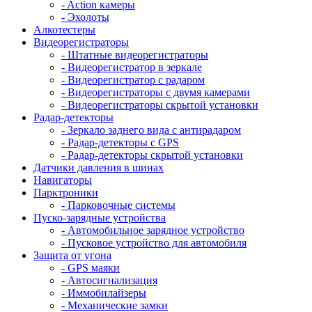
- Action камеры
- Эхолоты
Алкотестеры
Видеорегистраторы
- Штатные видеорегистраторы
- Видеорегистратор в зеркале
- Видеорегистратор с радаром
- Видеорегистраторы с двумя камерами
- Видеорегистраторы скрытой установки
Радар-детекторы
- Зеркало заднего вида с антирадаром
- Радар-детекторы с GPS
- Радар-детекторы скрытой установки
Датчики давления в шинах
Навигаторы
Парктроники
- Парковочные системы
Пуско-зарядные устройства
- Автомобильное зарядное устройство
- Пусковое устройство для автомобиля
Защита от угона
- GPS маяки
- Автосигнализация
- Иммобилайзеры
- Механические замки