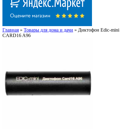
Главная
»
Товары для дома и дачи
» Диктофон Edic-mini
CARD16 A96