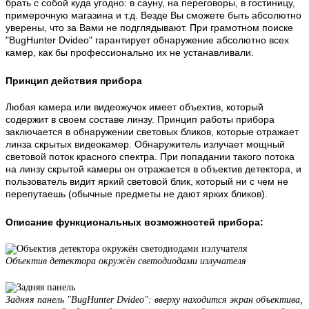
брать с собой куда угодно: в сауну, на переговоры, в гостиницу,
примерочную магазина и т.д. Везде Вы сможете быть абсолютно
уверены, что за Вами не подглядывают. При грамотном поиске
"BugHunter Dvideo" гарантирует обнаружение абсолютно всех
камер, как бы профессионально их не устанавливали.
Принцип действия прибора
Любая камера или видеожучок имеет объектив, который
содержит в своем составе линзу. Принцип работы прибора
заключается в обнаружении световых бликов, которые отражает
линза скрытых видеокамер. Обнаружитель излучает мощный
световой поток красного спектра. При попадании такого потока
на линзу скрытой камеры он отражается в объектив детектора, и
пользователь видит яркий световой блик, который ни с чем не
перепутаешь (обычные предметы не дают ярких бликов).
Описание функциональных возможностей прибора:
Объектив детектора окружён светодиодами излучателя
Задняя панель "BugHunter Dvideo": вверху находится экран объектива,