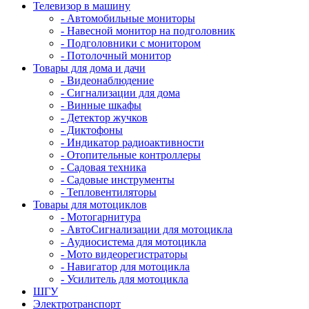
Телевизор в машину
- Автомобильные мониторы
- Навесной монитор на подголовник
- Подголовники с монитором
- Потолочный монитор
Товары для дома и дачи
- Видеонаблюдение
- Сигнализации для дома
- Винные шкафы
- Детектор жучков
- Диктофоны
- Индикатор радиоактивности
- Отопительные контроллеры
- Садовая техника
- Садовые инструменты
- Тепловентиляторы
Товары для мотоциклов
- Mотогарнитура
- АвтоСигнализации для мотоцикла
- Аудиосистема для мотоцикла
- Мото видеорегистраторы
- Навигатор для мотоцикла
- Усилитель для мотоцикла
ШГУ
Электротранспорт