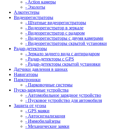
- Action камеры
- Эхолоты
Алкотестеры
Видеорегистраторы
- Штатные видеорегистраторы
- Видеорегистратор в зеркале
- Видеорегистратор с радаром
- Видеорегистраторы с двумя камерами
- Видеорегистраторы скрытой установки
Радар-детекторы
- Зеркало заднего вида с антирадаром
- Радар-детекторы с GPS
- Радар-детекторы скрытой установки
Датчики давления в шинах
Навигаторы
Парктроники
- Парковочные системы
Пуско-зарядные устройства
- Автомобильное зарядное устройство
- Пусковое устройство для автомобиля
Защита от угона
- GPS маяки
- Автосигнализация
- Иммобилайзеры
- Механические замки