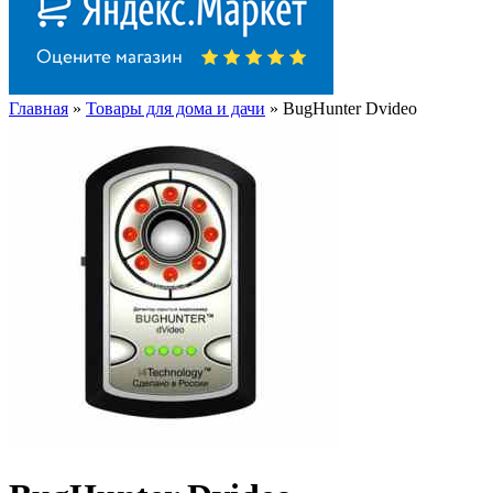
Главная
»
Товары для дома и дачи
» BugHunter Dvideo