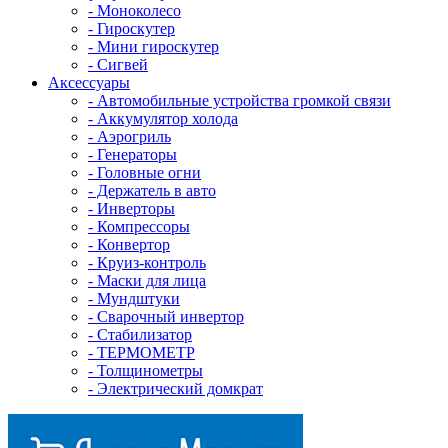
- Mоноколесо
- Гироскутер
- Мини гироскутер
- Сигвей
Аксессуары
- Автомобильные устройства громкой связи
- Аккумулятор холода
- Аэрогриль
- Генераторы
- Головные огни
- Держатель в авто
- Инверторы
- Компрессоры
- Конвертор
- Круиз-контроль
- Маски для лица
- Мундштуки
- Сварочный инвертор
- Стабилизатор
- ТЕРМОМЕТР
- Толщинометры
- Электрический домкрат