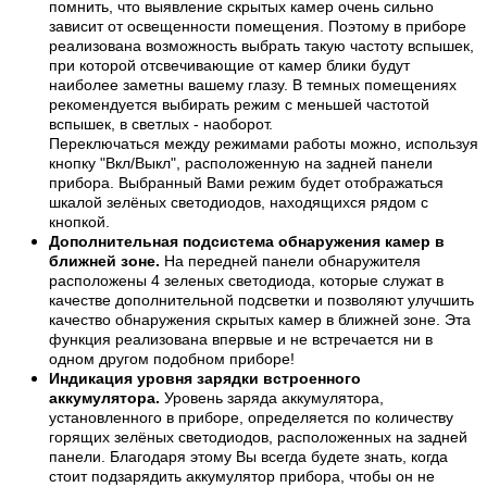
помнить, что выявление скрытых камер очень сильно
зависит от освещенности помещения. Поэтому в приборе
реализована возможность выбрать такую частоту вспышек,
при которой отсвечивающие от камер блики будут
наиболее заметны вашему глазу. В темных помещениях
рекомендуется выбирать режим с меньшей частотой
вспышек, в светлых - наоборот.
Переключаться между режимами работы можно, используя
кнопку "Вкл/Выкл", расположенную на задней панели
прибора. Выбранный Вами режим будет отображаться
шкалой зелёных светодиодов, находящихся рядом с
кнопкой.
Дополнительная подсистема обнаружения камер в
ближней зоне.
На передней панели обнаружителя
расположены 4 зеленых светодиода, которые служат в
качестве дополнительной подсветки и позволяют улучшить
качество обнаружения скрытых камер в ближней зоне. Эта
функция реализована впервые и не встречается ни в
одном другом подобном приборе!
Индикация уровня зарядки встроенного
аккумулятора.
Уровень заряда аккумулятора,
установленного в приборе, определяется по количеству
горящих зелёных светодиодов, расположенных на задней
панели. Благодаря этому Вы всегда будете знать, когда
стоит подзарядить аккумулятор прибора, чтобы он не