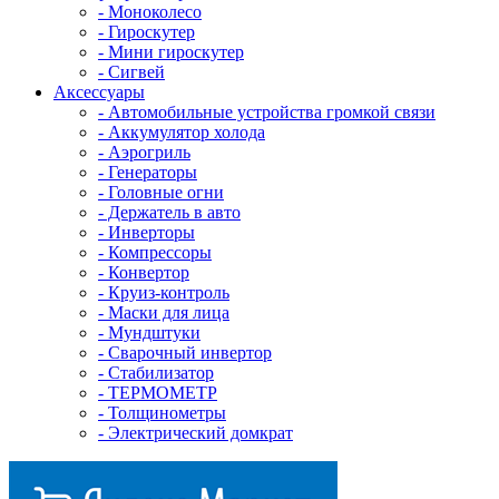
- Mоноколесо
- Гироскутер
- Мини гироскутер
- Сигвей
Аксессуары
- Автомобильные устройства громкой связи
- Аккумулятор холода
- Аэрогриль
- Генераторы
- Головные огни
- Держатель в авто
- Инверторы
- Компрессоры
- Конвертор
- Круиз-контроль
- Маски для лица
- Мундштуки
- Сварочный инвертор
- Стабилизатор
- ТЕРМОМЕТР
- Толщинометры
- Электрический домкрат