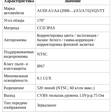
Характеристика
Значение
Марка
AUDI A1/A4 (2008-...)/A5/A7/Q3/Q5/TT
автомобиля
Угол обзора
170°
Матрица
CCD IPAS
Корректировка цвета / экспозиция /
Авторежимы
баланс белого / гамма-коррекция /
корректировка фоновой засветки
Поддерживаемые
NTSC
видеорежимы
Класс пыле- и
IP67
влагозащиты
Минимальная
0.1 LUX
освещённость
Разрешение
520 линий (NTSC, 60 к/сек макс.)
Выход
CVBS тюльпан,уровень 1.0Vp-p.75 Ом
Тип передачи
Зеркальное
изображения