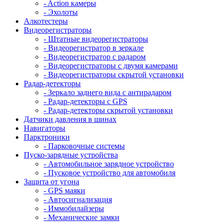
- Action камеры
- Эхолоты
Алкотестеры
Видеорегистраторы
- Штатные видеорегистраторы
- Видеорегистратор в зеркале
- Видеорегистратор с радаром
- Видеорегистраторы с двумя камерами
- Видеорегистраторы скрытой установки
Радар-детекторы
- Зеркало заднего вида с антирадаром
- Радар-детекторы с GPS
- Радар-детекторы скрытой установки
Датчики давления в шинах
Навигаторы
Парктроники
- Парковочные системы
Пуско-зарядные устройства
- Автомобильное зарядное устройство
- Пусковое устройство для автомобиля
Защита от угона
- GPS маяки
- Автосигнализация
- Иммобилайзеры
- Механические замки