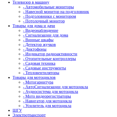
Телевизор в машину
- Автомобильные мониторы
- Навесной монитор на подголовник
- Подголовники с монитором
- Потолочный монитор
Товары для дома и дачи
- Видеонаблюдение
- Сигнализации для дома
- Винные шкафы
- Детектор жучков
- Диктофоны
- Индикатор радиоактивности
- Отопительные контроллеры
- Садовая техника
- Садовые инструменты
- Тепловентиляторы
Товары для мотоциклов
- Mотогарнитура
- АвтоСигнализации для мотоцикла
- Аудиосистема для мотоцикла
- Мото видеорегистраторы
- Навигатор для мотоцикла
- Усилитель для мотоцикла
ШГУ
Электротранспорт