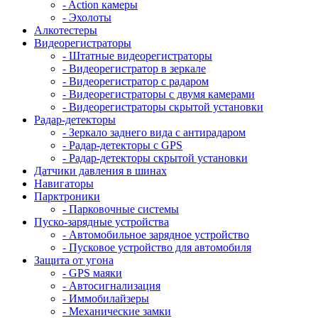
- Action камеры
- Эхолоты
Алкотестеры
Видеорегистраторы
- Штатные видеорегистраторы
- Видеорегистратор в зеркале
- Видеорегистратор с радаром
- Видеорегистраторы с двумя камерами
- Видеорегистраторы скрытой установки
Радар-детекторы
- Зеркало заднего вида с антирадаром
- Радар-детекторы с GPS
- Радар-детекторы скрытой установки
Датчики давления в шинах
Навигаторы
Парктроники
- Парковочные системы
Пуско-зарядные устройства
- Автомобильное зарядное устройство
- Пусковое устройство для автомобиля
Защита от угона
- GPS маяки
- Автосигнализация
- Иммобилайзеры
- Механические замки