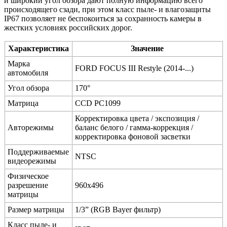
и широкий угол обзора дают полную информацию всего
происходящего сзади, при этом класс пыле- и влагозащиты
IP67 позволяет не беспокоиться за сохранность камеры в
жестких условиях российских дорог.
Характеристика
Значение
Марка
FORD FOCUS III Restyle (2014-...)
автомобиля
Угол обзора
170°
Матрица
CCD PC1099
Корректировка цвета / экспозиция /
Авторежимы
баланс белого / гамма-коррекция /
корректировка фоновой засветки
Поддерживаемые
NTSC
видеорежимы
Физическое
разрешение
960x496
матрицы
Размер матрицы
1/3” (RGB Bayer фильтр)
Класс пыле- и