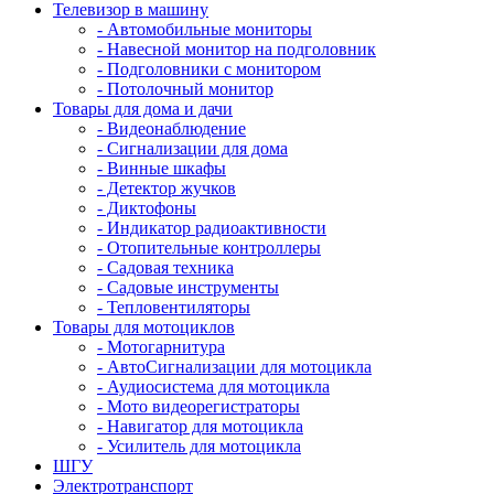
Телевизор в машину
- Автомобильные мониторы
- Навесной монитор на подголовник
- Подголовники с монитором
- Потолочный монитор
Товары для дома и дачи
- Видеонаблюдение
- Сигнализации для дома
- Винные шкафы
- Детектор жучков
- Диктофоны
- Индикатор радиоактивности
- Отопительные контроллеры
- Садовая техника
- Садовые инструменты
- Тепловентиляторы
Товары для мотоциклов
- Mотогарнитура
- АвтоСигнализации для мотоцикла
- Аудиосистема для мотоцикла
- Мото видеорегистраторы
- Навигатор для мотоцикла
- Усилитель для мотоцикла
ШГУ
Электротранспорт