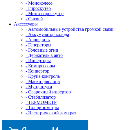
- Mоноколесо
- Гироскутер
- Мини гироскутер
- Сигвей
Аксессуары
- Автомобильные устройства громкой связи
- Аккумулятор холода
- Аэрогриль
- Генераторы
- Головные огни
- Держатель в авто
- Инверторы
- Компрессоры
- Конвертор
- Круиз-контроль
- Маски для лица
- Мундштуки
- Сварочный инвертор
- Стабилизатор
- ТЕРМОМЕТР
- Толщинометры
- Электрический домкрат