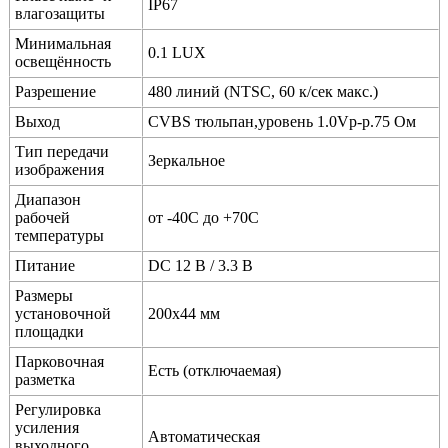
IP67
влагозащиты
Минимальная
0.1 LUX
освещённость
Разрешение
480 линий (NTSC, 60 к/сек макс.)
Выход
CVBS тюльпан,уровень 1.0Vp-p.75 Ом
Тип передачи
Зеркальное
изображения
Диапазон
рабочей
от -40C до +70C
температуры
Питание
DC 12 В / 3.3 В
Размеры
установочной
200х44 мм
площадки
Парковочная
Есть (отключаемая)
разметка
Регулировка
усиления
Автоматическая
выходного