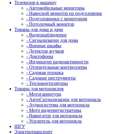
Телевизор в машину
- Автомобильные мониторы
- Навесной монитор на подголовник
- Подголовники с монитором
- Потолочный монитор
Товары для дома и дачи
- Видеонаблюдение
- Сигнализации для дома
- Винные шкафы
- Детектор жучков
- Диктофоны
- Индикатор радиоактивности
- Отопительные контроллеры
- Садовая техника
- Садовые инструменты
- Тепловентиляторы
Товары для мотоциклов
- Mотогарнитура
- АвтоСигнализации для мотоцикла
- Аудиосистема для мотоцикла
- Мото видеорегистраторы
- Навигатор для мотоцикла
- Усилитель для мотоцикла
ШГУ
Электротранспорт