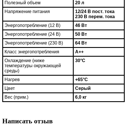
Полезный объем
20 л
Напряжение питания
12/24 В пост. тока
230 В перем. тока
Энергопотребление (12 В)
46 Вт
Энергопотребление (24 В)
50 Вт
Энергопотребление (230 В)
64 Вт
Класс энергопотребления
А++
Охлаждение (ниже
30°C
температуры окружающей
среды)
Нагрев
+65°C
Цвет
Серый
Вес (прим.)
6,0 кг
Написать отзыв