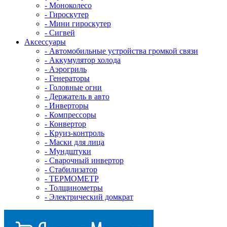
- Mоноколесо
- Гироскутер
- Мини гироскутер
- Сигвей
Аксессуары
- Автомобильные устройства громкой связи
- Аккумулятор холода
- Аэрогриль
- Генераторы
- Головные огни
- Держатель в авто
- Инверторы
- Компрессоры
- Конвертор
- Круиз-контроль
- Маски для лица
- Мундштуки
- Сварочный инвертор
- Стабилизатор
- ТЕРМОМЕТР
- Толщинометры
- Электрический домкрат