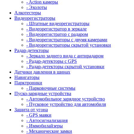
- Action камеры
- Эхолоты
Алкотестеры
Видеорегистраторы
- Штатные видеорегистраторы
- Видеорегистратор в зеркале
- Видеорегистратор с радаром
- Видеорегистраторы с двумя камерами
- Видеорегистраторы скрытой установки
Радар-детекторы
- Зеркало заднего вида с антирадаром
- Радар-детекторы с GPS
- Радар-детекторы скрытой установки
Датчики давления в шинах
Навигаторы
Парктроники
- Парковочные системы
Пуско-зарядные устройства
- Автомобильное зарядное устройство
- Пусковое устройство для автомобиля
Защита от угона
- GPS маяки
- Автосигнализация
- Иммобилайзеры
- Механические замки