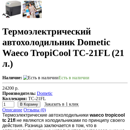
Термоэлектрический
автохолодильник Dometic
Waeco TropiCool TC-21FL (21
л.)
Наличие:
Есть в наличии
24200 р.
Производитель:
Dometic
Коллекция:
TC-21FL
Заказать в 1 клик
В Корзину
Описание
Отзывы (0)
Термоэлектрические автохолодильники
waeco tropicool
tc 21fl
не являются холодильниками по принципу своего
действия. Разница заключается в том, что в