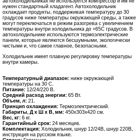
автохолодильниках не используется компрессор и им не
нужен стандартный хладагент. Автохолодильник
охлаждает продукты, поддерживая температуру до 30
градусов ниже температуры окружающей среды, а также
могут переключаться в режим разогрева с увеличением
температуры внутри холодильника до +65С градусов. В
автохолодильнике используются термоэлектрические
панели, которые являются бесшумными, экологически
чистыми и, что самое главное, безопасными.
Холодильник имеет плавную регулировку температуры
внутри камеры.
Температурный диапазон:
ниже окружающей
температуры на 30 C.
Питание:
12/24/220 В.
Средний расход энергии:
65 Вт.
Объем, л:
21.
Принцип охлаждения:
Термоэлектрический.
Габариты, Д х Ш х В, мм:
450х303х420 см.
Вес, кг:
6 кг.
Гарантийный срок:
24 месяцев.
Комплектация:
Холодильник, шнур 12/24В, шнур 220В,
инструкция на русском языке.