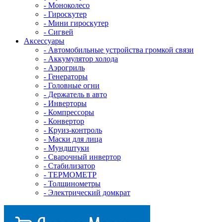
- Mоноколесо
- Гироскутер
- Мини гироскутер
- Сигвей
Аксессуары
- Автомобильные устройства громкой связи
- Аккумулятор холода
- Аэрогриль
- Генераторы
- Головные огни
- Держатель в авто
- Инверторы
- Компрессоры
- Конвертор
- Круиз-контроль
- Маски для лица
- Мундштуки
- Сварочный инвертор
- Стабилизатор
- ТЕРМОМЕТР
- Толщинометры
- Электрический домкрат