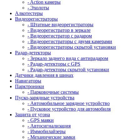
- Action камеры
- Эхолоты
Алкотестеры
Видеорегистраторы
- Штатные видеорегистраторы
- Видеорегистратор в зеркале
- Видеорегистратор с радаром
- Видеорегистраторы с двумя камерами
- Видеорегистраторы скрытой установки
Радар-детекторы
- Зеркало заднего вида с антирадаром
- Радар-детекторы с GPS
- Радар-детекторы скрытой установки
Датчики давления в шинах
Навигаторы
Парктроники
- Парковочные системы
Пуско-зарядные устройства
- Автомобильное зарядное устройство
- Пусковое устройство для автомобиля
Защита от угона
- GPS маяки
- Автосигнализация
- Иммобилайзеры
- Механические замки