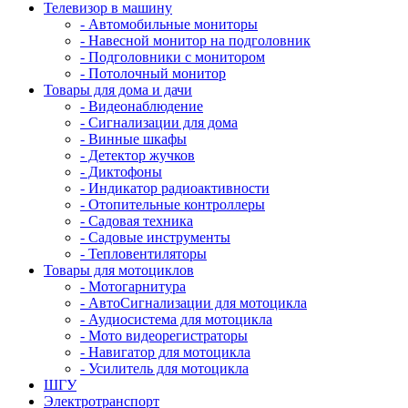
Телевизор в машину
- Автомобильные мониторы
- Навесной монитор на подголовник
- Подголовники с монитором
- Потолочный монитор
Товары для дома и дачи
- Видеонаблюдение
- Сигнализации для дома
- Винные шкафы
- Детектор жучков
- Диктофоны
- Индикатор радиоактивности
- Отопительные контроллеры
- Садовая техника
- Садовые инструменты
- Тепловентиляторы
Товары для мотоциклов
- Mотогарнитура
- АвтоСигнализации для мотоцикла
- Аудиосистема для мотоцикла
- Мото видеорегистраторы
- Навигатор для мотоцикла
- Усилитель для мотоцикла
ШГУ
Электротранспорт