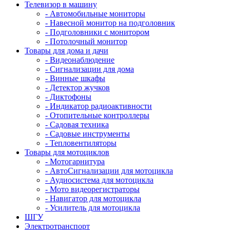
Телевизор в машину
- Автомобильные мониторы
- Навесной монитор на подголовник
- Подголовники с монитором
- Потолочный монитор
Товары для дома и дачи
- Видеонаблюдение
- Сигнализации для дома
- Винные шкафы
- Детектор жучков
- Диктофоны
- Индикатор радиоактивности
- Отопительные контроллеры
- Садовая техника
- Садовые инструменты
- Тепловентиляторы
Товары для мотоциклов
- Mотогарнитура
- АвтоСигнализации для мотоцикла
- Аудиосистема для мотоцикла
- Мото видеорегистраторы
- Навигатор для мотоцикла
- Усилитель для мотоцикла
ШГУ
Электротранспорт