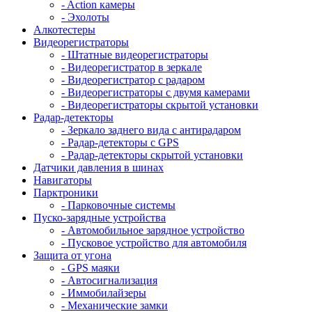
- Action камеры
- Эхолоты
Алкотестеры
Видеорегистраторы
- Штатные видеорегистраторы
- Видеорегистратор в зеркале
- Видеорегистратор с радаром
- Видеорегистраторы с двумя камерами
- Видеорегистраторы скрытой установки
Радар-детекторы
- Зеркало заднего вида с антирадаром
- Радар-детекторы с GPS
- Радар-детекторы скрытой установки
Датчики давления в шинах
Навигаторы
Парктроники
- Парковочные системы
Пуско-зарядные устройства
- Автомобильное зарядное устройство
- Пусковое устройство для автомобиля
Защита от угона
- GPS маяки
- Автосигнализация
- Иммобилайзеры
- Механические замки