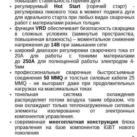
повышает стабильность горения дуги
регулируемый
Hot Start
(горячий старт) -
регулировка пикового тока в момент поджига дуги
для идеального старта при любых видах сварочных
работ с материалами разных толщин
функция
VRD
обеспечивает безопасность сварщика
в сложных условиях (замкнутые пространства,
повышенная влажность) – моментальное снижение
напряжения до
14В
при замыкании сети
широкий диапазон регулировки сварочного тока от
20А для работы с тонкими материалами
до
250А
для полноценной работы электродом 4-
5мм
профессиональные сварочные быстросъемные
соединения
50 MMQ
и толстые силовые кабели 25
MMQ - не выгорают даже при продолжительных
нагрузках на максимальных токах
тонельная система охлаждения
распределяет потоки воздуха таким образом, что
они охлаждают только теплонагруженные силовые
элементы изолированно от электронных
компонентов управления.
современная
многоплатная конструкция
блока
управления на базе компонентов IGBT нового
поколения