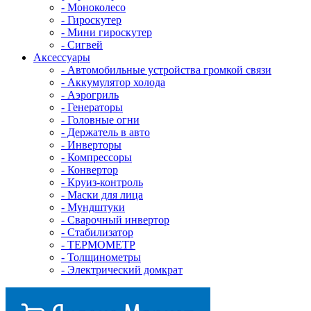
- Mоноколесо
- Гироскутер
- Мини гироскутер
- Сигвей
Аксессуары
- Автомобильные устройства громкой связи
- Аккумулятор холода
- Аэрогриль
- Генераторы
- Головные огни
- Держатель в авто
- Инверторы
- Компрессоры
- Конвертор
- Круиз-контроль
- Маски для лица
- Мундштуки
- Сварочный инвертор
- Стабилизатор
- ТЕРМОМЕТР
- Толщинометры
- Электрический домкрат