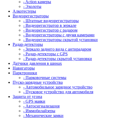
- Action камеры
- Эхолоты
Алкотестеры
Видеорегистраторы
- Штатные видеорегистраторы
- Видеорегистратор в зеркале
- Видеорегистратор с радаром
- Видеорегистраторы с двумя камерами
- Видеорегистраторы скрытой установки
Радар-детекторы
- Зеркало заднего вида с антирадаром
- Радар-детекторы с GPS
- Радар-детекторы скрытой установки
Датчики давления в шинах
Навигаторы
Парктроники
- Парковочные системы
Пуско-зарядные устройства
- Автомобильное зарядное устройство
- Пусковое устройство для автомобиля
Защита от угона
- GPS маяки
- Автосигнализация
- Иммобилайзеры
- Механические замки