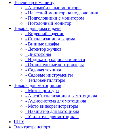
Телевизор в машину
- Автомобильные мониторы
- Навесной монитор на подголовник
- Подголовники с монитором
- Потолочный монитор
Товары для дома и дачи
- Видеонаблюдение
- Сигнализации для дома
- Винные шкафы
- Детектор жучков
- Диктофоны
- Индикатор радиоактивности
- Отопительные контроллеры
- Садовая техника
- Садовые инструменты
- Тепловентиляторы
Товары для мотоциклов
- Mотогарнитура
- АвтоСигнализации для мотоцикла
- Аудиосистема для мотоцикла
- Мото видеорегистраторы
- Навигатор для мотоцикла
- Усилитель для мотоцикла
ШГУ
Электротранспорт