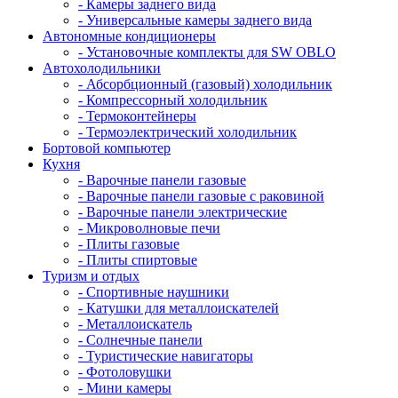
- Камеры заднего вида
- Универсальные камеры заднего вида
Автономные кондиционеры
- Установочные комплекты для SW OBLO
Автохолодильники
- Абсорбционный (газовый) холодильник
- Компрессорный холодильник
- Термоконтейнеры
- Термоэлектрический холодильник
Бортовой компьютер
Кухня
- Варочные панели газовые
- Варочные панели газовые с раковиной
- Варочные панели электрические
- Микроволновые печи
- Плиты газовые
- Плиты спиртовые
Туризм и отдых
- Cпортивные наушники
- Катушки для металлоискателей
- Металлоискатель
- Солнечные панели
- Туристические навигаторы
- Фотоловушки
- Мини камеры