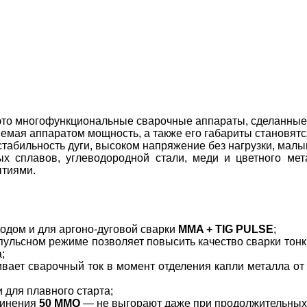
это многофункциональные сварочные аппараты, сделанные 
мая аппаратом мощность, а также его габариты становятс
табильность дуги, высоком напряжение без нагрузки, малы
х сплавов, углеводородной стали, меди и цветного мет
ытиями.
одом и для аргоно-дуговой сварки
MMA + TIG PULSE
;
пульсном режиме позволяет повысить качество сварки тонк
а;
вает сварочный ток в момент отделения капли металла от
 для плавного старта;
динения
50 MMQ
— не выгорают даже при продолжительных 