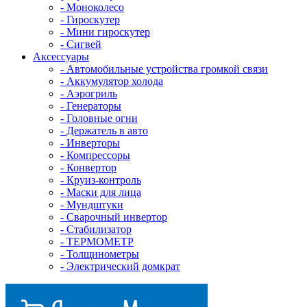
- Mоноколесо
- Гироскутер
- Мини гироскутер
- Сигвей
Аксессуары
- Автомобильные устройства громкой связи
- Аккумулятор холода
- Аэрогриль
- Генераторы
- Головные огни
- Держатель в авто
- Инверторы
- Компрессоры
- Конвертор
- Круиз-контроль
- Маски для лица
- Мундштуки
- Сварочный инвертор
- Стабилизатор
- ТЕРМОМЕТР
- Толщинометры
- Электрический домкрат