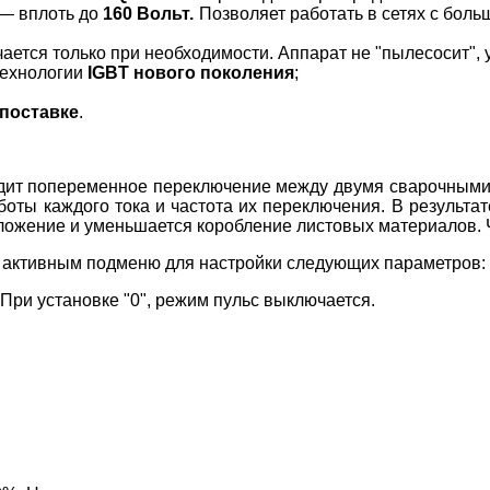
 — вплоть до
160 Вольт.
Позволяет работать в сетях с бол
ется только при необходимости. Аппарат не "пылесосит", 
технологии
IGBT нового поколения
;
 поставке
.
дит попеременное переключение между двумя сварочными 
аботы каждого тока и частота их переключения. В результ
ожение и уменьшается коробление листовых материалов. Ч
я активным подменю для настройки следующих параметров:
. При установке "0", режим пульс выключается.