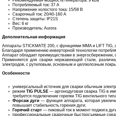
Рекомендуемая мощность генератора: 9 кВа
Потребляемый ток: 37 А
Напряжение холостого тока: 15/58 В
Сварочный ток: 20/40-160 А
Степень защиты: IP21S
Вес: 6 кг
Производитель: Aurora
Дополнительная информация
Аппараты STICKMATE 200, с функциями MMA и LIFT TIG, 
Благодаря применению инверторной технологии потребляе
Аппарат обладает преимуществами в энергосбережении, с
Применяется для сварки нержавеющей стали, различны
электродов, с рутиловым, основным и целлюлозным покр
Особенности
универсальный источник для сварки обычным электр
режим
TIG PULSE
— аргонодуговая сварка TIG в им
требуется подключение горелки TIG вентильного тип
Форсаж дуги
— функция аппарата, которая увеличи
повышает стабильность горения дуги;
Горячий старт
— пиковый ток в момент поджига дуги
профессиональные сварочные быстросъемные сое