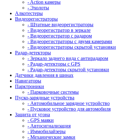
- Action камеры
- Эхолоты
Алкотестеры
Видеорегистраторы
- Штатные видеорегистраторы
- Видеорегистратор в зеркале
- Видеорегистратор с радаром
- Видеорегистраторы с двумя камерами
- Видеорегистраторы скрытой установки
Радар-детекторы
- Зеркало заднего вида с антирадаром
- Радар-детекторы с GPS
- Радар-детекторы скрытой установки
Датчики давления в шинах
Навигаторы
Парктроники
- Парковочные системы
Пуско-зарядные устройства
- Автомобильное зарядное устройство
- Пусковое устройство для автомобиля
Защита от угона
- GPS маяки
- Автосигнализация
- Иммобилайзеры
- Механические замки