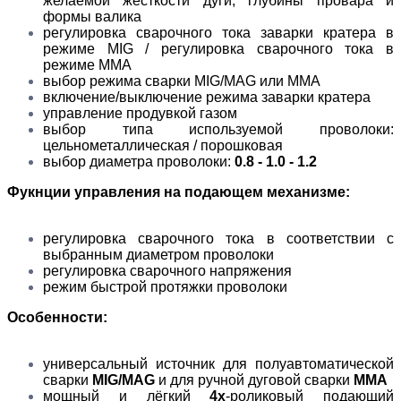
желаемой жесткости дуги, глубины провара и
формы валика
регулировка сварочного тока заварки кратера в
режиме MIG / регулировка сварочного тока в
режиме MMA
выбор режима сварки MIG/MAG или MMA
включение/выключение режима заварки кратера
управление продувкой газом
выбор типа используемой проволоки:
цельнометаллическая / порошковая
выбор диаметра проволоки:
0.8 - 1.0 - 1.2
Фукнции управления на подающем механизме:
регулировка сварочного тока в соответствии с
выбранным диаметром проволоки
регулировка сварочного напряжения
режим быстрой протяжки проволоки
Особенности:
универсальный источник для полуавтоматической
сварки
MIG/MAG
и для ручной дуговой сварки
MMA
мощный и лёгкий
4х
-роликовый подающий