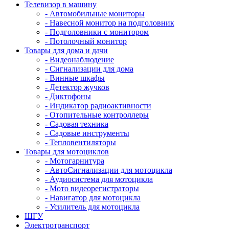
Телевизор в машину
- Автомобильные мониторы
- Навесной монитор на подголовник
- Подголовники с монитором
- Потолочный монитор
Товары для дома и дачи
- Видеонаблюдение
- Сигнализации для дома
- Винные шкафы
- Детектор жучков
- Диктофоны
- Индикатор радиоактивности
- Отопительные контроллеры
- Садовая техника
- Садовые инструменты
- Тепловентиляторы
Товары для мотоциклов
- Mотогарнитура
- АвтоСигнализации для мотоцикла
- Аудиосистема для мотоцикла
- Мото видеорегистраторы
- Навигатор для мотоцикла
- Усилитель для мотоцикла
ШГУ
Электротранспорт