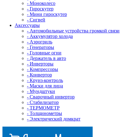
- Mоноколесо
- Гироскутер
- Мини гироскутер
- Сигвей
Аксессуары
- Автомобильные устройства громкой связи
- Аккумулятор холода
- Аэрогриль
- Генераторы
- Головные огни
- Держатель в авто
- Инверторы
- Компрессоры
- Конвертор
- Круиз-контроль
- Маски для лица
- Мундштуки
- Сварочный инвертор
- Стабилизатор
- ТЕРМОМЕТР
- Толщинометры
- Электрический домкрат