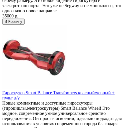
своему размеру. Это новое видение гироскутера и
электротранспорта. Это уже не Segway и не моноколесо, это
однозначно новое направле..
35000 р.
В Корзину
Гироскутер Smart Balance Transformers красный/черный +
пульт д/у
Новые компактные и доступные гироскутеры
(гироциклы,электроскутеры) Smart Balance Wheel! Это
модное, современное умное универсальное средство
передвижения. Он прост в освоении, идеально подходит для
использования в условиях современного города благодаря