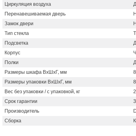
Циркуляция воздуха
Перенавешиваемая дверь
Н
Замок двери
Н
Тип стекла
Т
Подсветка
Корпус
Полки
Размеры шкафа ВхШхГ, мм
8
Размеры упаковки ВхШхГ, мм
8
Вес без упаковки / с упаковкой, кг
2
Срок гарантии
3
Производитель
D
Сборка
К