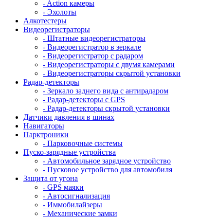
- Action камеры
- Эхолоты
Алкотестеры
Видеорегистраторы
- Штатные видеорегистраторы
- Видеорегистратор в зеркале
- Видеорегистратор с радаром
- Видеорегистраторы с двумя камерами
- Видеорегистраторы скрытой установки
Радар-детекторы
- Зеркало заднего вида с антирадаром
- Радар-детекторы с GPS
- Радар-детекторы скрытой установки
Датчики давления в шинах
Навигаторы
Парктроники
- Парковочные системы
Пуско-зарядные устройства
- Автомобильное зарядное устройство
- Пусковое устройство для автомобиля
Защита от угона
- GPS маяки
- Автосигнализация
- Иммобилайзеры
- Механические замки