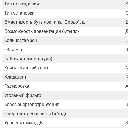
Тип охлаждения
Тип установки
О
Вместимость бутылок типа "Бордо", шт
2
Возможность презентации бутылок
Количество зон
1
Объем, л
8
Рабочая температура)
+
Климатический класс
N
Хладагент
Разморозка
А
Угольный фильтр
Н
Класс энергопотребления
Энергопотребление (кВт/год)
1
Уровень шума, дБ:
3