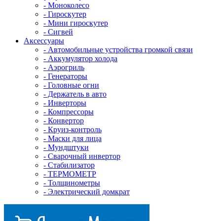
- Mоноколесо
- Гироскутер
- Мини гироскутер
- Сигвей
Аксессуары
- Автомобильные устройства громкой связи
- Аккумулятор холода
- Аэрогриль
- Генераторы
- Головные огни
- Держатель в авто
- Инверторы
- Компрессоры
- Конвертор
- Круиз-контроль
- Маски для лица
- Мундштуки
- Сварочный инвертор
- Стабилизатор
- ТЕРМОМЕТР
- Толщинометры
- Электрический домкрат