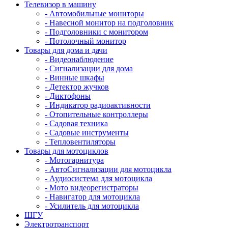
Телевизор в машину
- Автомобильные мониторы
- Навесной монитор на подголовник
- Подголовники с монитором
- Потолочный монитор
Товары для дома и дачи
- Видеонаблюдение
- Сигнализации для дома
- Винные шкафы
- Детектор жучков
- Диктофоны
- Индикатор радиоактивности
- Отопительные контроллеры
- Садовая техника
- Садовые инструменты
- Тепловентиляторы
Товары для мотоциклов
- Mотогарнитура
- АвтоСигнализации для мотоцикла
- Аудиосистема для мотоцикла
- Мото видеорегистраторы
- Навигатор для мотоцикла
- Усилитель для мотоцикла
ШГУ
Электротранспорт