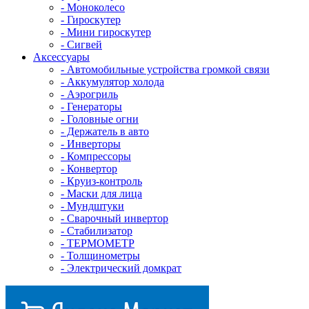
- Mоноколесо
- Гироскутер
- Мини гироскутер
- Сигвей
Аксессуары
- Автомобильные устройства громкой связи
- Аккумулятор холода
- Аэрогриль
- Генераторы
- Головные огни
- Держатель в авто
- Инверторы
- Компрессоры
- Конвертор
- Круиз-контроль
- Маски для лица
- Мундштуки
- Сварочный инвертор
- Стабилизатор
- ТЕРМОМЕТР
- Толщинометры
- Электрический домкрат