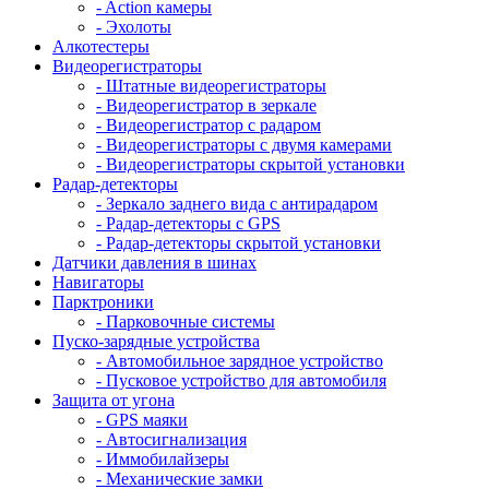
- Action камеры
- Эхолоты
Алкотестеры
Видеорегистраторы
- Штатные видеорегистраторы
- Видеорегистратор в зеркале
- Видеорегистратор с радаром
- Видеорегистраторы с двумя камерами
- Видеорегистраторы скрытой установки
Радар-детекторы
- Зеркало заднего вида с антирадаром
- Радар-детекторы с GPS
- Радар-детекторы скрытой установки
Датчики давления в шинах
Навигаторы
Парктроники
- Парковочные системы
Пуско-зарядные устройства
- Автомобильное зарядное устройство
- Пусковое устройство для автомобиля
Защита от угона
- GPS маяки
- Автосигнализация
- Иммобилайзеры
- Механические замки