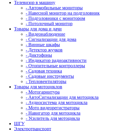
Телевизор в машину
- Автомобильные мониторы
- Навесной монитор на подголовник
- Подголовники с монитором
- Потолочный монитор
Товары для дома и дачи
- Видеонаблюдение
- Сигнализации для дома
- Винные шкафы
- Детектор жучков
- Диктофоны
- Индикатор радиоактивности
- Отопительные контроллеры
- Садовая техника
- Садовые инструменты
- Тепловентиляторы
Товары для мотоциклов
- Mотогарнитура
- АвтоСигнализации для мотоцикла
- Аудиосистема для мотоцикла
- Мото видеорегистраторы
- Навигатор для мотоцикла
- Усилитель для мотоцикла
ШГУ
Электротранспорт