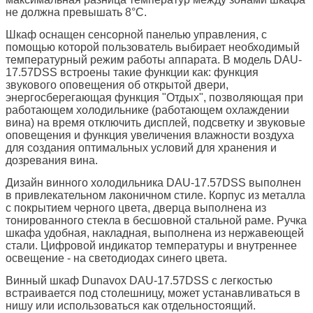
не должна превышать 8°С.
Шкаф оснащен сенсорной панелью управления, с
помощью которой пользователь выбирает необходимый
температурный режим работы аппарата. В модель DAU-
17.57DSS встроены такие функции как: функция
звукового оповещения об открытой двери,
энергосберегающая функция "Отдых", позволяющая при
работающем холодильнике (работающем охлаждении
вина) на время отключить дисплей, подсветку и звуковые
оповещения и функция увеличения влажности воздуха
для создания оптимальных условий для хранения и
дозревания вина.
Дизайн винного холодильника DAU-17.57DSS выполнен
в привлекательном лаконичном стиле. Корпус из металла
с покрытием черного цвета, дверца выполнена из
тонированного стекла в бесшовной стальной раме. Ручка
шкафа удобная, накладная, выполнена из нержавеющей
стали. Цифровой индикатор температуры и внутреннее
освещение - на светодиодах синего цвета.
Винный шкаф Dunavox DAU-17.57DSS c легкостью
встраивается под столешницу, может устанавливаться в
нишу или использоваться как отдельностоящий.