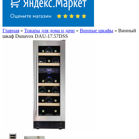
Главная
»
Товары для дома и дачи
»
Винные шкафы
» Винный
шкаф Dunavox DAU-17.57DSS