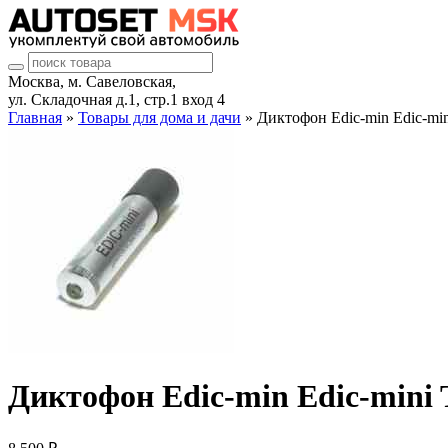
Москва, м. Савеловская,
ул. Складочная д.1, стр.1 вход 4
Главная
»
Товары для дома и дачи
» Диктофон Edic-min Edic-mi
Диктофон Edic-min Edic-mini