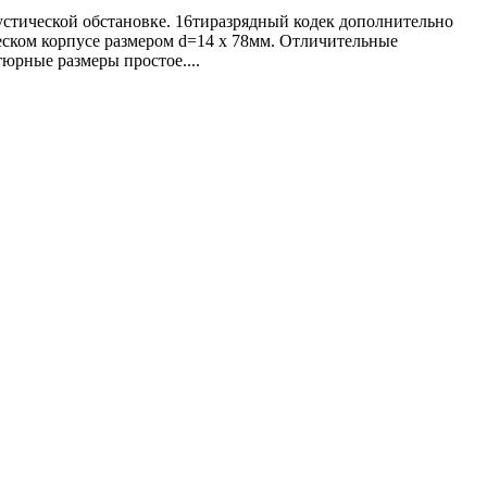
устической обстановке. 16тиразрядный кодек дополнительно
ском корпусе размером d=14 x 78мм. Отличительные
юрные размеры простое....