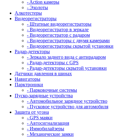
- Action камеры
- Эхолоты
Алкотестеры
Видеорегистраторы
- Штатные видеорегистраторы
- Видеорегистратор в зеркале
- Видеорегистратор с радаром
- Видеорегистраторы с двумя камерами
- Видеорегистраторы скрытой установки
Радар-детекторы
- Зеркало заднего вида с антирадаром
- Радар-детекторы с GPS
- Радар-детекторы скрытой установки
Датчики давления в шинах
Навигаторы
Парктроники
- Парковочные системы
Пуско-зарядные устройства
- Автомобильное зарядное устройство
- Пусковое устройство для автомобиля
Защита от угона
- GPS маяки
- Автосигнализация
- Иммобилайзеры
- Механические замки