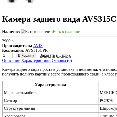
Камера заднего вида AVS315C
Наличие:
Есть в наличии
2900 р.
Производитель:
AVIS
Коллекция:
AVS315CPR
Заказать в 1 клик
В Корзину
Описание
Характеристики
Отзывы (0)
Камера заднего вида проста в установке и незаметна, что позв
получить полную картину всего происходящего сзади, а класс п
Характеристика
Марка автомобиля
MERCEDES
Сенсор
PC7070
Структура линзы
Широкоуг
Угол обзора
170° (по 