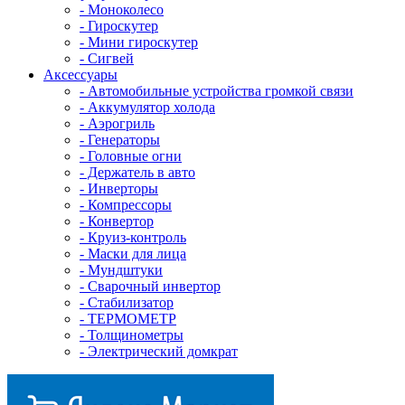
- Mоноколесо
- Гироскутер
- Мини гироскутер
- Сигвей
Аксессуары
- Автомобильные устройства громкой связи
- Аккумулятор холода
- Аэрогриль
- Генераторы
- Головные огни
- Держатель в авто
- Инверторы
- Компрессоры
- Конвертор
- Круиз-контроль
- Маски для лица
- Мундштуки
- Сварочный инвертор
- Стабилизатор
- ТЕРМОМЕТР
- Толщинометры
- Электрический домкрат