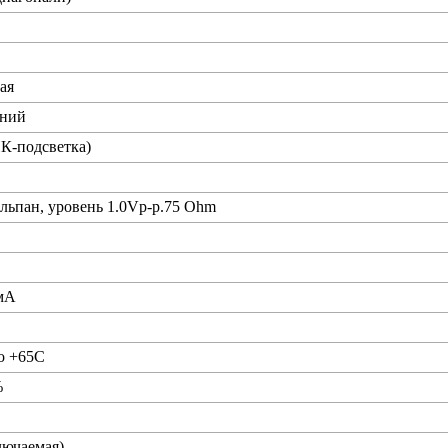
ая
иний
К-подсветка)
ьпан, уровень 1.0Vp-p.75 Ohm
 мА
до +65C
%
лючаемая)