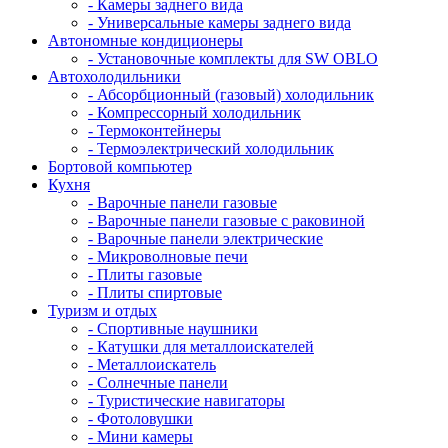
- Камеры заднего вида
- Универсальные камеры заднего вида
Автономные кондиционеры
- Установочные комплекты для SW OBLO
Автохолодильники
- Абсорбционный (газовый) холодильник
- Компрессорный холодильник
- Термоконтейнеры
- Термоэлектрический холодильник
Бортовой компьютер
Кухня
- Варочные панели газовые
- Варочные панели газовые с раковиной
- Варочные панели электрические
- Микроволновые печи
- Плиты газовые
- Плиты спиртовые
Туризм и отдых
- Cпортивные наушники
- Катушки для металлоискателей
- Металлоискатель
- Солнечные панели
- Туристические навигаторы
- Фотоловушки
- Мини камеры