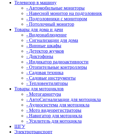
Телевизор в машину
- Автомобильные мониторы
- Навесной монитор на подголовник
- Подголовники с монитором
- Потолочный монитор
Товары для дома и дачи
- Видеонаблюдение
- Сигнализации для дома
- Винные шкафы
- Детектор жучков
- Диктофоны
- Индикатор радиоактивности
- Отопительные контроллеры
- Садовая техника
- Садовые инструменты
- Тепловентиляторы
Товары для мотоциклов
- Mотогарнитура
- АвтоСигнализации для мотоцикла
- Аудиосистема для мотоцикла
- Мото видеорегистраторы
- Навигатор для мотоцикла
- Усилитель для мотоцикла
ШГУ
Электротранспорт