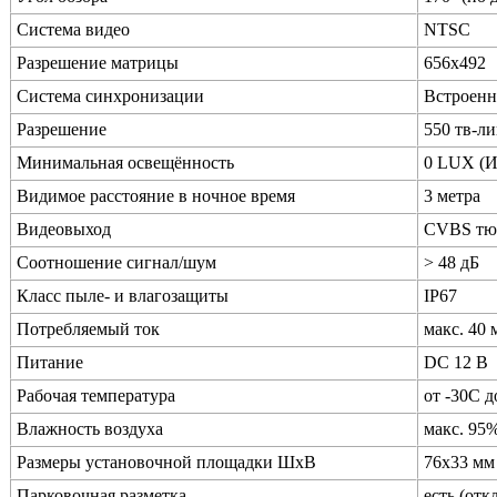
Система видео
NTSC
Разрешение матрицы
656x492
Система синхронизации
Встроенн
Разрешение
550 тв-л
Минимальная освещённость
0 LUX (И
Видимое расстояние в ночное время
3 метра
Видеовыход
CVBS тюл
Соотношение сигнал/шум
> 48 дБ
Класс пыле- и влагозащиты
IP67
Потребляемый ток
макс. 40
Питание
DC 12 В
Рабочая температура
от -30C 
Влажность воздуха
макс. 95
Размеры установочной площадки ШхВ
76х33 мм
Парковочная разметка
есть (отк