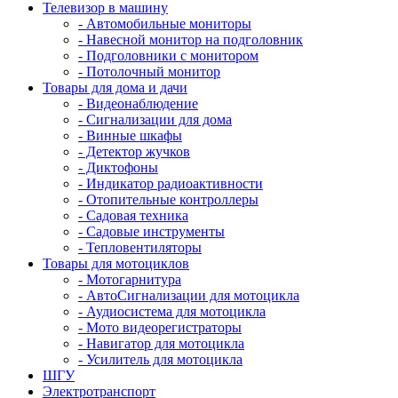
Телевизор в машину
- Автомобильные мониторы
- Навесной монитор на подголовник
- Подголовники с монитором
- Потолочный монитор
Товары для дома и дачи
- Видеонаблюдение
- Сигнализации для дома
- Винные шкафы
- Детектор жучков
- Диктофоны
- Индикатор радиоактивности
- Отопительные контроллеры
- Садовая техника
- Садовые инструменты
- Тепловентиляторы
Товары для мотоциклов
- Mотогарнитура
- АвтоСигнализации для мотоцикла
- Аудиосистема для мотоцикла
- Мото видеорегистраторы
- Навигатор для мотоцикла
- Усилитель для мотоцикла
ШГУ
Электротранспорт