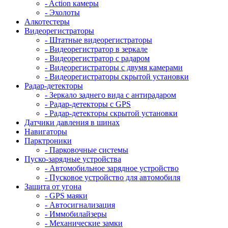
- Action камеры
- Эхолоты
Алкотестеры
Видеорегистраторы
- Штатные видеорегистраторы
- Видеорегистратор в зеркале
- Видеорегистратор с радаром
- Видеорегистраторы с двумя камерами
- Видеорегистраторы скрытой установки
Радар-детекторы
- Зеркало заднего вида с антирадаром
- Радар-детекторы с GPS
- Радар-детекторы скрытой установки
Датчики давления в шинах
Навигаторы
Парктроники
- Парковочные системы
Пуско-зарядные устройства
- Автомобильное зарядное устройство
- Пусковое устройство для автомобиля
Защита от угона
- GPS маяки
- Автосигнализация
- Иммобилайзеры
- Механические замки