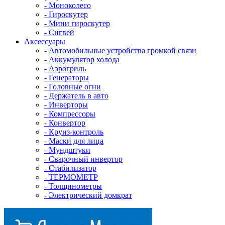
- Mоноколесо
- Гироскутер
- Мини гироскутер
- Сигвей
Аксессуары
- Автомобильные устройства громкой связи
- Аккумулятор холода
- Аэрогриль
- Генераторы
- Головные огни
- Держатель в авто
- Инверторы
- Компрессоры
- Конвертор
- Круиз-контроль
- Маски для лица
- Мундштуки
- Сварочный инвертор
- Стабилизатор
- ТЕРМОМЕТР
- Толщинометры
- Электрический домкрат