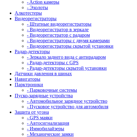
- Action камеры
- Эхолоты
Алкотестеры
Видеорегистраторы
- Штатные видеорегистраторы
- Видеорегистратор в зеркале
- Видеорегистратор с радаром
- Видеорегистраторы с двумя камерами
- Видеорегистраторы скрытой установки
Радар-детекторы
- Зеркало заднего вида с антирадаром
- Радар-детекторы с GPS
- Радар-детекторы скрытой установки
Датчики давления в шинах
Навигаторы
Парктроники
- Парковочные системы
Пуско-зарядные устройства
- Автомобильное зарядное устройство
- Пусковое устройство для автомобиля
Защита от угона
- GPS маяки
- Автосигнализация
- Иммобилайзеры
- Механические замки