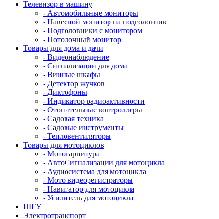
Телевизор в машину
- Автомобильные мониторы
- Навесной монитор на подголовник
- Подголовники с монитором
- Потолочный монитор
Товары для дома и дачи
- Видеонаблюдение
- Сигнализации для дома
- Винные шкафы
- Детектор жучков
- Диктофоны
- Индикатор радиоактивности
- Отопительные контроллеры
- Садовая техника
- Садовые инструменты
- Тепловентиляторы
Товары для мотоциклов
- Mотогарнитура
- АвтоСигнализации для мотоцикла
- Аудиосистема для мотоцикла
- Мото видеорегистраторы
- Навигатор для мотоцикла
- Усилитель для мотоцикла
ШГУ
Электротранспорт