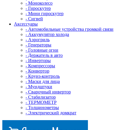
- Mоноколесо
- Гироскутер
- Мини гироскутер
- Сигвей
Аксессуары
- Автомобильные устройства громкой связи
- Аккумулятор холода
- Аэрогриль
- Генераторы
- Головные огни
- Держатель в авто
- Инверторы
- Компрессоры
- Конвертор
- Круиз-контроль
- Маски для лица
- Мундштуки
- Сварочный инвертор
- Стабилизатор
- ТЕРМОМЕТР
- Толщинометры
- Электрический домкрат